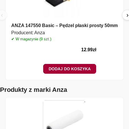
‹
›
ANZA 147550 Basic – Pędzel płaski prosty 50mm
Producent:
Anza
✔ W magazynie (9 szt.)
✔
12.99
zł
DODAJ DO KOSZYKA
Produkty z marki Anza