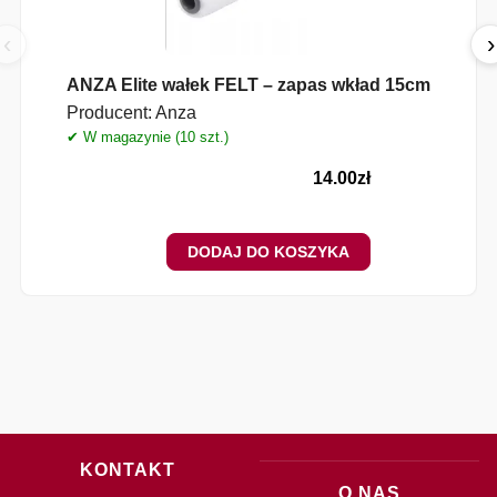
‹
›
ANZA Elite wałek FELT – zapas wkład 15cm
Producent:
Anza
✔ W magazynie (10 szt.)
✔
14.00
zł
DODAJ DO KOSZYKA
KONTAKT
O NAS