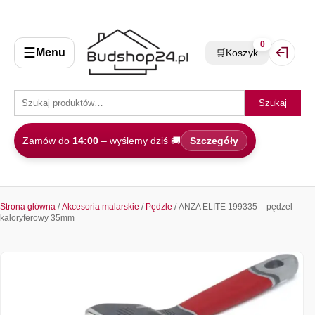
0
☰
Menu
🛒
Koszyk
Zaloguj 
Szukaj
Zamów do
14:00
– wyślemy dziś 🚚
Szczegóły
Strona główna
/
Akcesoria malarskie
/
Pędzle
/ ANZA ELITE 199335 – pędzel
kaloryferowy 35mm