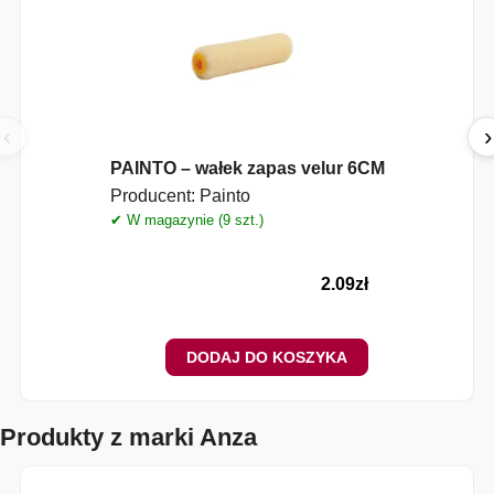
‹
›
PAINTO – wałek zapas velur 6CM
Producent:
Painto
✔ W magazynie (9 szt.)
✔
2.09
zł
DODAJ DO KOSZYKA
Produkty z marki Anza