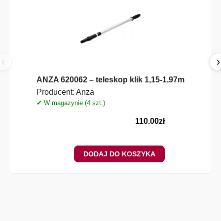
‹
›
ANZA 620062 – teleskop klik 1,15-1,97m
Producent:
Anza
✔ W magazynie (4 szt.)
110.00
zł
DODAJ DO KOSZYKA