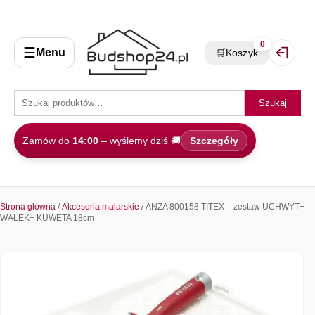
0
☰
Menu
🛒
Koszyk
Zaloguj 
Szukaj
Zamów do
14:00
– wyślemy dziś 🚚
Szczegóły
Strona główna
/
Akcesoria malarskie
/ ANZA 800158 TITEX – zestaw UCHWYT+
WAŁEK+ KUWETA 18cm