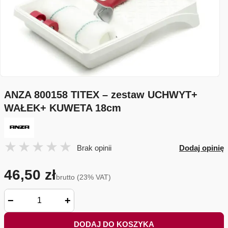
ANZA 800158 TITEX – zestaw UCHWYT+
WAŁEK+ KUWETA 18cm
Brak opinii
Dodaj opinię
46,50 zł
brutto (23% VAT)
−
+
DODAJ DO KOSZYKA