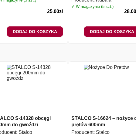
 magazynie (5 szt.)
✔ W magazynie (5 szt.)
25.00
zł
28.0
DODAJ DO KOSZYKA
DODAJ DO KOSZYKA
ALCO S-14328 obcęgi
STALCO S-16624 – nożyce 
0mm do gwoździ
prętów 600mm
oducent:
Stalco
Producent:
Stalco