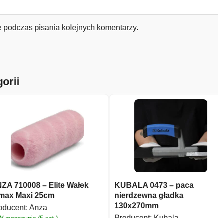
e podczas pisania kolejnych komentarzy.
orii
ZA 710008 – Elite Wałek
KUBALA 0473 – paca
max Maxi 25cm
nierdzewna gładka
130x270mm
oducent:
Anza
Producent:
Kubala