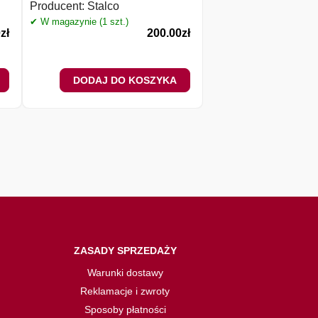
Producent:
Stalco
✔ W magazynie (4 szt.)
✔ W magazynie (1 szt.)
0
zł
200.00
zł
DODAJ DO KOSZYKA
DODAJ DO 
ZASADY SPRZEDAŻY
Warunki dostawy
Reklamacje i zwroty
Sposoby płatności