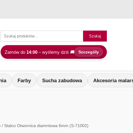
Szukaj
Zamów do
14:00
– wyślemy dziś 🚚
Szczegóły
nia
Farby
Sucha zabudowa
Akcesoria malar
e
/ Stalco Otwornica diamntowa 6mm (S-71002)