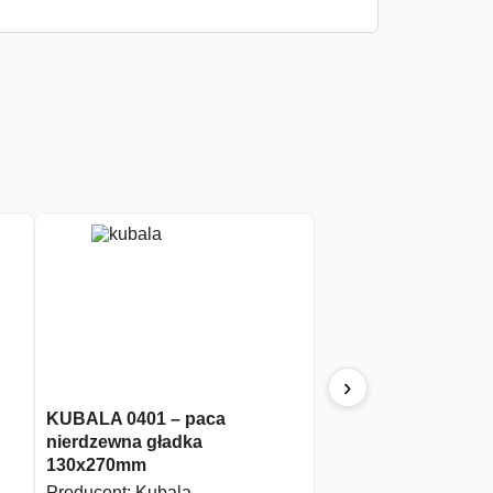
›
KUBALA 0401 – paca
MILWAUKEE DIAM
nierdzewna gładka
– piła walcowa 44m
130x270mm
Producent:
Milwauke
Producent:
Kubala