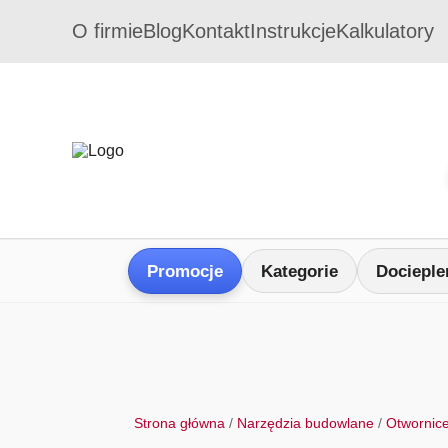
O firmie
Blog
Kontakt
Instrukcje
Kalkulatory
Promocje
Kategorie
Docieple
Strona główna
/
Narzędzia budowlane
/
Otwornic