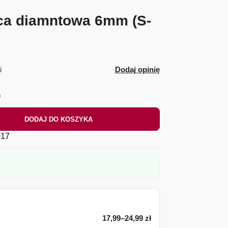
ca diamntowa 6mm (S-
i
Dodaj opinię
)
DODAJ DO KOSZYKA
17
17,99–24,99 zł