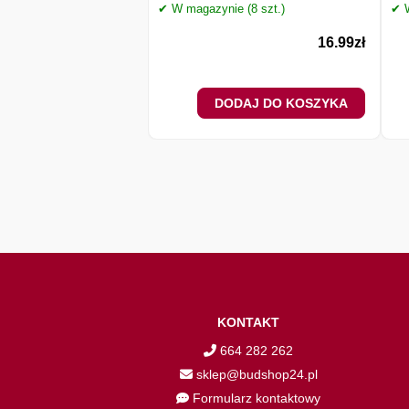
✔ W magazynie (8 szt.)
✔ W
16.99
zł
DODAJ DO KOSZYKA
KONTAKT
664 282 262
sklep@budshop24.pl
Formularz kontaktowy