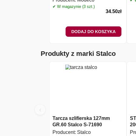
✔ W
✔ W magazynie (3 szt.)
34.50
zł
DODAJ DO KOSZYKA
Produkty z marki Stalco
‹
Tarcza szlifierska 127mm
ST
GR.60 Stalco S-71690
20
Producent:
Stalco
Pr