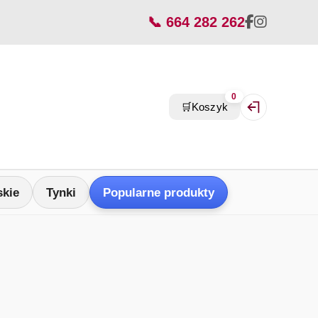
📞 664 282 262
0
🛒
Koszyk
Zaloguj się / Z
skie
Tynki
Popularne produkty