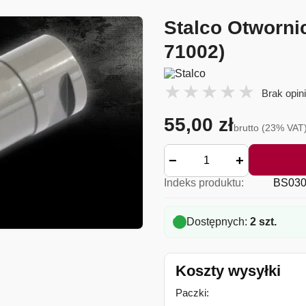
Stalco Otworni
71002)
Brak opini
55,00 zł
brutto (23% VAT
−
+
Indeks produktu:
BS030
Dostępnych:
2 szt.
Koszty wysyłki
Paczki: