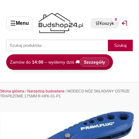
0
☰
Menu
🛒
Koszyk
Zaloguj 
Szukaj
Zamów do
14:00
– wyślemy dziś 🚚
Szczegóły
Strona główna
/
Narzędzia budowlane
/ MODECO NÓŻ SKŁADANY OSTRZE
TRAPEZOWE 175MM R-HFK-01-P1