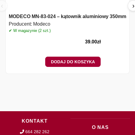
‹
›
MODECO MN-83-024 – kątownik aluminiowy 350mm
Producent:
Modeco
✔ W magazynie (2 szt.)
✔
39.00
zł
DODAJ DO KOSZYKA
KONTAKT
O NAS
664 282 262