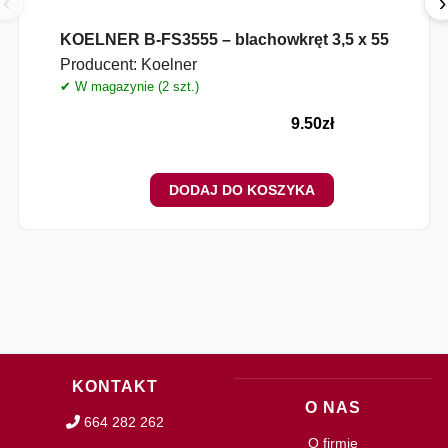
‹
›
KOELNER B-FS3555 – blachowkręt 3,5 x 55
Producent:
Koelner
✔ W magazynie (2 szt.)
✔
9.50
zł
DODAJ DO KOSZYKA
KONTAKT
O NAS
664 282 262
O firmie