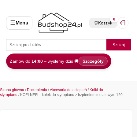
0
☰
Menu
🛒
Koszyk
Zaloguj 
Szukaj
Zamów do
14:00
– wyślemy dziś 🚚
Szczegóły
Strona główna
/
Docieplenia
/
Akcesoria do ociepleń
/
Kołki do
styropianu
/ KOELNER – kołek do styropianu z trzpieniem metalowym 120