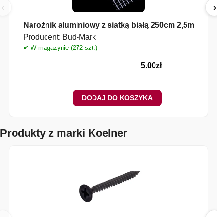
‹
›
Narożnik aluminiowy z siatką białą 250cm 2,5m
Producent:
Bud-Mark
✔ W magazynie (272 szt.)
✔
5.00
zł
DODAJ DO KOSZYKA
Produkty z marki Koelner