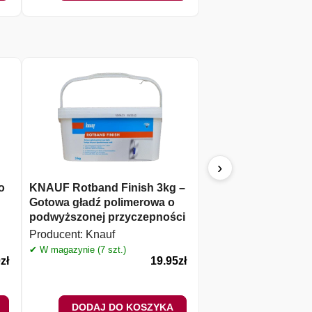
›
o
KNAUF Rotband Finish 3kg –
Knauf Fill & Finish 
Gotowa gładź polimerowa o
gotowa masa szpac
podwyższonej przyczepności
Producent:
Knauf
Producent:
Knauf
✔ W magazynie (19 szt.)
✔ W magazynie (7 szt.)
0
zł
19.95
zł
DODAJ DO KOSZYKA
DODAJ DO 