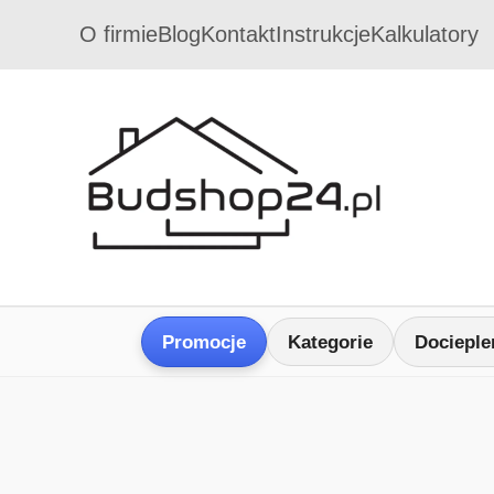
O firmie
Blog
Kontakt
Instrukcje
Kalkulatory
Promocje
Kategorie
Docieple