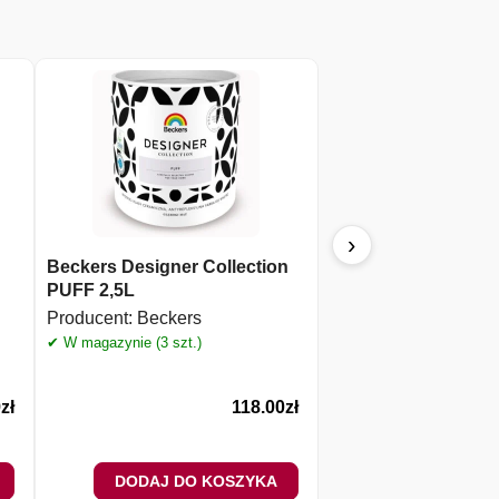
›
Beckers Designer Collection
FOX DEKORATOR 
PUFF 2,5L
podkładowa farba I
gruntująca biała 1l
Producent:
Beckers
Producent:
Fox
✔ W magazynie (3 szt.)
✔ W magazynie (13 szt.)
9
zł
118.00
zł
DODAJ DO KOSZYKA
DODAJ DO 