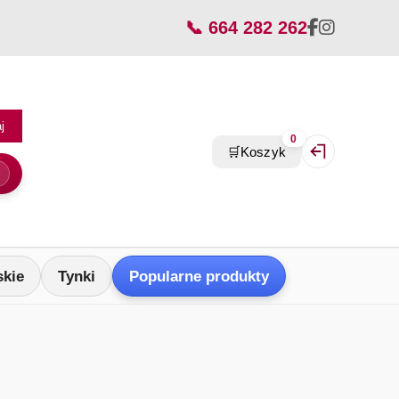
📞 664 282 262
j
0
🛒
Koszyk
Zaloguj się / Z
skie
Tynki
Popularne produkty