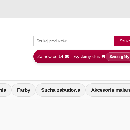
Szuka
Zamów do
14:00
– wyślemy dziś 🚚
Szczegóły
nia
Farby
Sucha zabudowa
Akcesoria malar