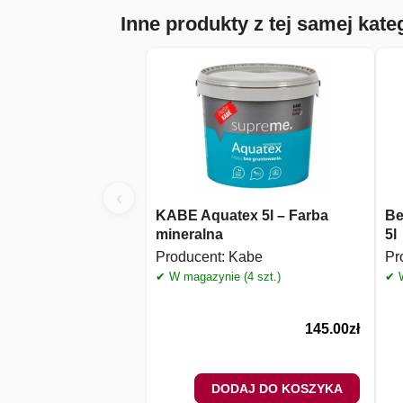
Inne produkty z tej samej kateg
‹
KABE Aquatex 5l – Farba
Be
mineralna
5l
Producent:
Kabe
Pr
✔ W magazynie (4 szt.)
✔ W
145.00
zł
DODAJ DO KOSZYKA