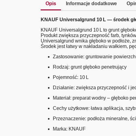
Opis
Informacje dodatkowe
Opin
KNAUF Universalgrund 10 L — środek gł
KNAUF Universalgrund 10 L to grunt głębok
Produkt zwiększa przyczepność farb, tynków
Universalgrund wnika głęboko w podłoże, zm
Środek jest łatwy w nakładaniu wałkiem, pęd
Zastosowanie: gruntowanie powierzch
Rodzaj: grunt głęboko penetrujący
Pojemność: 10 L
Działanie: zwiększa przyczepność i j
Materiał: preparat wodny – głęboko pe
Cechy użytkowe: łatwa aplikacja, szybs
Przeznaczenie: podłoża mineralne, ścia
Marka: KNAUF