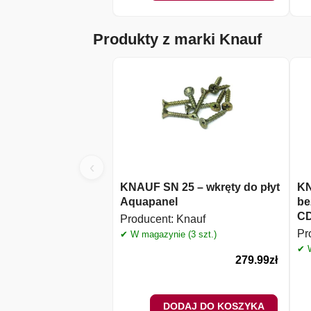
Produkty z marki Knauf
‹
KNAUF SN 25 – wkręty do płyt
KN
Aquapanel
be
C
Producent:
Knauf
Pr
✔ W magazynie (3 szt.)
✔ W
279.99
zł
DODAJ DO KOSZYKA