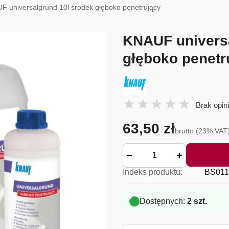
F universalgrund 10l środek głęboko penetrujący
KNAUF universa
głęboko penetr
Brak opini
63,50 zł
brutto (23% VAT
−
+
Indeks produktu:
BS011
Dostępnych:
2 szt.