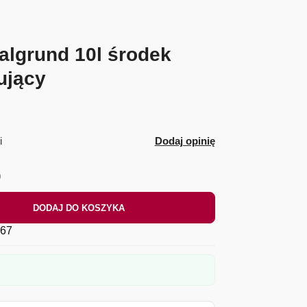
lgrund 10l środek
ujący
i
Dodaj opinię
)
DODAJ DO KOSZYKA
67