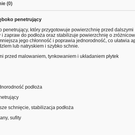
ie (0)
ęboko penetrujący
o penetrujący, który przygotowuje powierzchnię przed dalszym
 i zapraw do podłoża oraz stabilizuje powierzchnię o zróżnicow
niejsza jego chłonność i poprawia jednorodność, co ułatwia ap
zlem lub natryskiem i szybko schnie.
ni przed malowaniem, tynkowaniem i układaniem płytek
ednorodność podłoża
netrujący
ze schnięcie, stabilizacja podłoża
ny, sufity