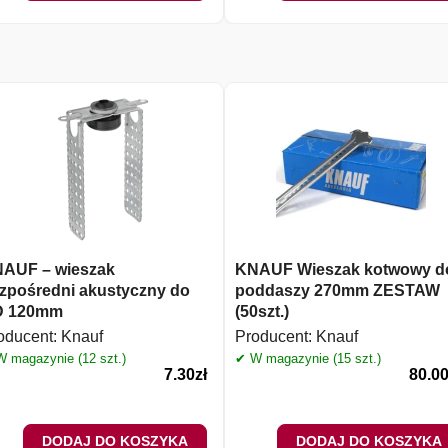
AUF – wieszak
KNAUF Wieszak kotwowy d
zpośredni akustyczny do
poddaszy 270mm ZESTAW
D 120mm
(50szt.)
oducent:
Knauf
Producent:
Knauf
 magazynie (12 szt.)
✔ W magazynie (15 szt.)
7.30
zł
80.0
DODAJ DO KOSZYKA
DODAJ DO KOSZYKA