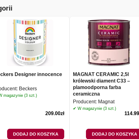
orii
ckers Designer innocence
MAGNAT CERAMIC 2,5l
królewski diament C33 –
plamoodporna farba
oducent:
Beckers
ceramiczna
 magazynie (3 szt.)
Producent:
Magnat
✔ W magazynie (3 szt.)
209.00
zł
114.9
DODAJ DO KOSZYKA
DODAJ DO KOSZYKA