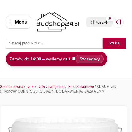
0
☰
Menu
🛒
Koszyk
Zaloguj 
Szukaj
Zamów do
14:00
– wyślemy dziś 🚚
Szczegóły
Strona główna
/
Tynki
/
Tynki zewnętrzne
/
Tynki Silikonowe
/ KNAUF tynk
silikonowy CONNI S 25KG BIAŁY I DO BARWIENIA / BAZA A 1MM