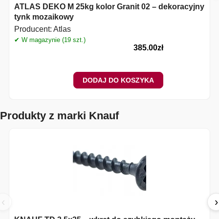
ATLAS DEKO M 25kg kolor Granit 02 – dekoracyjny
tynk mozaikowy
Producent:
Atlas
✔ W magazynie (19 szt.)
✔
385.00
zł
DODAJ DO KOSZYKA
Produkty z marki Knauf
‹
›