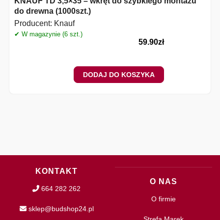
KNAUF TD 3,5×35 – wkręt do szybkiego montażu
do drewna (1000szt.)
Producent:
Knauf
✔ W magazynie (6 szt.)
59.90
zł
DODAJ DO KOSZYKA
KONTAKT
O NAS
664 282 262
O firmie
sklep@budshop24.pl
Strefa Marek