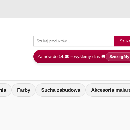
Szuka
Zamów do
14:00
– wyślemy dziś 🚚
Szczegóły
nia
Farby
Sucha zabudowa
Akcesoria malar