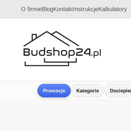
O firmie
Blog
Kontakt
Instrukcje
Kalkulatory
Promocje
Kategorie
Docieple