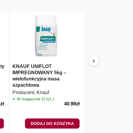
›
ty
KNAUF UNIFLOT
KNAUF wkręt do sz
IMPREGNOWANY 5kg –
montażu TN 3,5×25 
wielofunkcyjna masa
Producent:
Knauf
szpachlowa
✔ W magazynie (3 szt.)
Producent:
Knauf
✔ W magazynie (3 szt.)
0
zł
40.99
zł
DODAJ DO KOSZYKA
DODAJ DO 