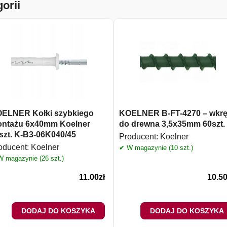
orii
ELNER Kołki szybkiego
KOELNER B-FT-4270 – wkrę
ntażu 6x40mm Koelner
do drewna 3,5x35mm 60szt.
szt. K-B3-06K040/45
Producent:
Koelner
oducent:
Koelner
✔ W magazynie (10 szt.)
 magazynie (26 szt.)
11.00
zł
10.5
DODAJ DO KOSZYKA
DODAJ DO KOSZYKA