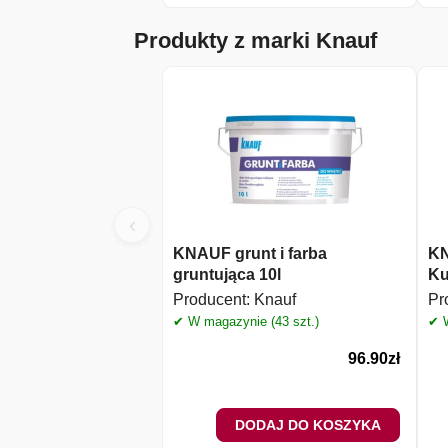
Produkty z marki Knauf
‹
KNAUF grunt i farba
KN
gruntująca 10l
Ku
Producent:
Knauf
Pr
✔ W magazynie (43 szt.)
✔ W
96.90
zł
DODAJ DO KOSZYKA