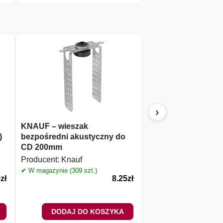
›
KNAUF – wieszak
KNAUF TN 3,5×45 –
)
bezpośredni akustyczny do
szybkiego montażu (
CD 200mm
Producent:
Knauf
Producent:
Knauf
✔ W magazynie (5 szt.)
✔ W magazynie (309 szt.)
0
zł
8.25
zł
DODAJ DO KOSZYKA
DODAJ DO 