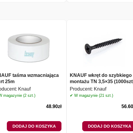
AUF taśma wzmacniająca
KNAUF wkręt do szybkiego
rt 25m
montażu TN 3,5×35 (1000szt
oducent:
Knauf
Producent:
Knauf
 magazynie (2 szt.)
✔ W magazynie (21 szt.)
48.90
zł
56.6
DODAJ DO KOSZYKA
DODAJ DO KOSZYKA