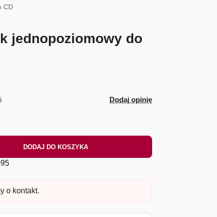
o CD
ik jednopoziomowy do
i
Dodaj opinię
DODAJ DO KOSZYKA
95
y o kontakt.