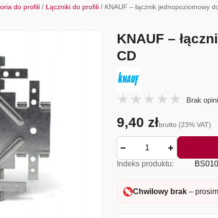
ria do profili
/
Łączniki do profili
/ KNAUF – łącznik jednopoziomowy d
KNAUF – łączn
CD
Brak opini
9,40 zł
brutto (23% VAT)
−
+
Indeks produktu:
BS010
Chwilowy brak
– prosim