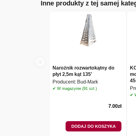
Inne produkty z tej samej kateg
‹
Narożnik rozwartokątny do
KO
płyt 2,5m kąt 135′
mo
45
Producent:
Bud-Mark
Pr
✔ W magazynie (91 szt.)
✔ W
7.00
zł
DODAJ DO KOSZYKA