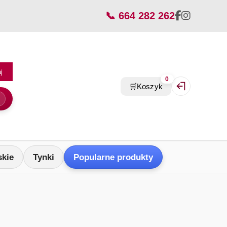
📞 664 282 262
j
0
🛒
Koszyk
Zaloguj się / Z
skie
Tynki
Popularne produkty