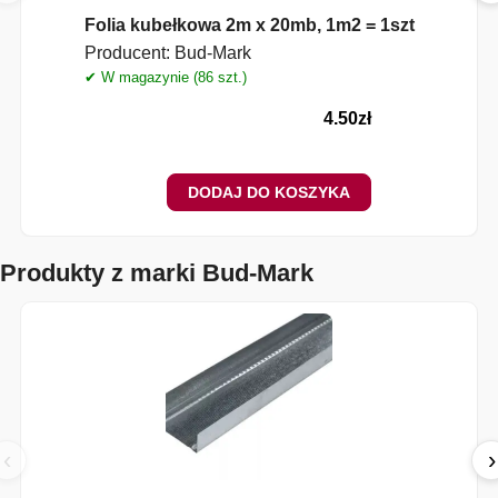
Folia kubełkowa 2m x 20mb, 1m2 = 1szt
Producent:
Bud-Mark
✔ W magazynie (86 szt.)
✔
4.50
zł
DODAJ DO KOSZYKA
Produkty z marki Bud-Mark
‹
›