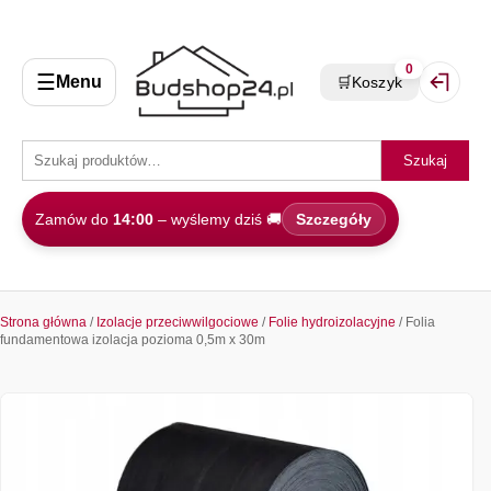
0
☰
Menu
🛒
Koszyk
Zaloguj 
Szukaj
Zamów do
14:00
– wyślemy dziś 🚚
Szczegóły
Strona główna
/
Izolacje przeciwwilgociowe
/
Folie hydroizolacyjne
/ Folia
fundamentowa izolacja pozioma 0,5m x 30m