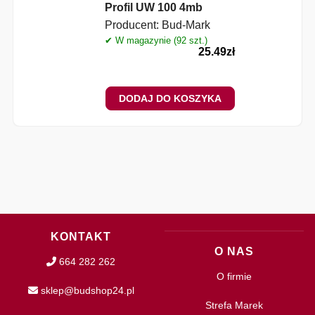
Profil UW 100 4mb
Producent:
Bud-Mark
✔ W magazynie (92 szt.)
25.49
zł
DODAJ DO KOSZYKA
KONTAKT
O NAS
664 282 262
O firmie
sklep@budshop24.pl
Strefa Marek