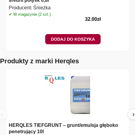
średni połysk 0,8l
Producent:
Śnieżka
✔ W magazynie (2 szt.)
✔
32.00
zł
DODAJ DO KOSZYKA
Produkty z marki Herqles
‹
›
HERQLES TIEFGRUNT – grunt/emulsja głęboko
penetrujący 10l