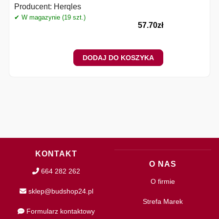
Producent:
Herqles
✔ W magazynie (19 szt.)
✔
57.70
zł
DODAJ DO KOSZYKA
KONTAKT
O NAS
664 282 262
O firmie
sklep@budshop24.pl
Strefa Marek
Formularz kontaktowy