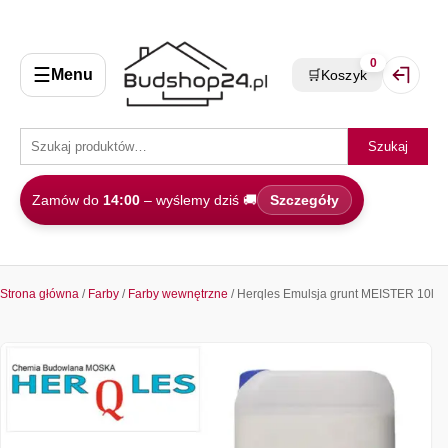
0
☰
Menu
🛒
Koszyk
Zaloguj 
Szukaj
Zamów do
14:00
– wyślemy dziś 🚚
Szczegóły
Strona główna
/
Farby
/
Farby wewnętrzne
/ Herqles Emulsja grunt MEISTER 10l