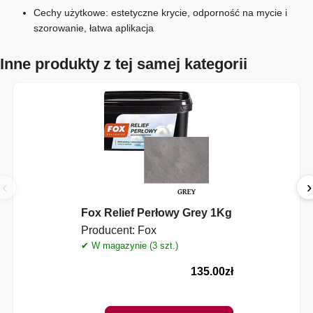
Cechy użytkowe: estetyczne krycie, odporność na mycie i
szorowanie, łatwa aplikacja
Inne produkty z tej samej kategorii
‹
›
Fox Relief Perłowy Grey 1Kg
Producent:
Fox
✔ W magazynie (3 szt.)
✔
135.00
zł