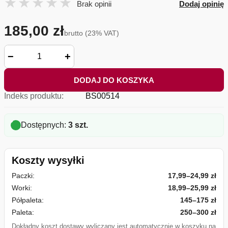
Brak opinii
Dodaj opinię
185,00 zł
brutto (23% VAT)
−
+
DODAJ DO KOSZYKA
Indeks produktu:
BS00514
Dostępnych:
3 szt.
Koszty wysyłki
Paczki:
17,99–24,99 zł
Worki:
18,99–25,99 zł
Półpaleta:
145–175 zł
Paleta:
250–300 zł
Dokładny koszt dostawy wyliczany jest automatycznie w koszyku na