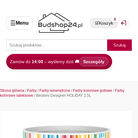
0
☰
Menu
🛒
Koszyk
Zaloguj 
Szukaj
Zamów do
14:00
– wyślemy dziś 🚚
Szczegóły
Strona główna
/
Farby
/
Farby wewnętrzne
/
Farby kolorowe gotowe
/
Farby
kolorowe lateksowe
/ Beckers Designer HOLIDAY 2,5L