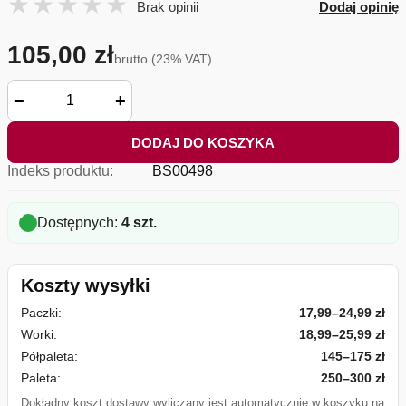
Brak opinii
Dodaj opinię
105,00 zł
brutto (23% VAT)
−
+
DODAJ DO KOSZYKA
Indeks produktu:
BS00498
Dostępnych:
4 szt.
Koszty wysyłki
Paczki:
17,99–24,99 zł
Worki:
18,99–25,99 zł
Półpaleta:
145–175 zł
Paleta:
250–300 zł
Dokładny koszt dostawy wyliczany jest automatycznie w koszyku na