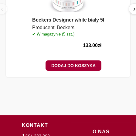
‹
›
Beckers Designer white biały 5l
Producent:
Beckers
✔ W magazynie (5 szt.)
✔
133.00
zł
DODAJ DO KOSZYKA
KONTAKT
O NAS