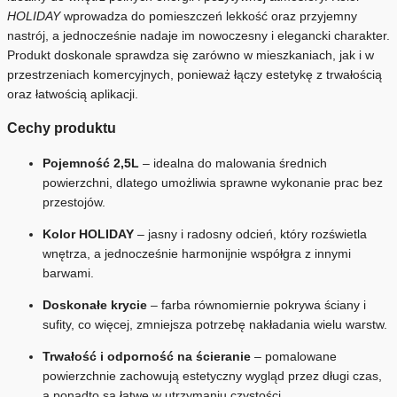
HOLIDAY
wprowadza do pomieszczeń lekkość oraz przyjemny
nastrój, a jednocześnie nadaje im nowoczesny i elegancki charakter.
Produkt doskonale sprawdza się zarówno w mieszkaniach, jak i w
przestrzeniach komercyjnych, ponieważ łączy estetykę z trwałością
oraz łatwością aplikacji.
Cechy produktu
Pojemność 2,5L
– idealna do malowania średnich
powierzchni, dlatego umożliwia sprawne wykonanie prac bez
przestojów.
Kolor HOLIDAY
– jasny i radosny odcień, który rozświetla
wnętrza, a jednocześnie harmonijnie współgra z innymi
barwami.
Doskonałe krycie
– farba równomiernie pokrywa ściany i
sufity, co więcej, zmniejsza potrzebę nakładania wielu warstw.
Trwałość i odporność na ścieranie
– pomalowane
powierzchnie zachowują estetyczny wygląd przez długi czas,
a ponadto są łatwe w utrzymaniu czystości.