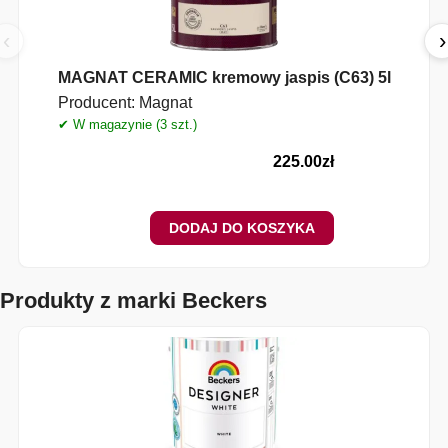
‹
›
MAGNAT CERAMIC kremowy jaspis (C63) 5l
Producent:
Magnat
✔ W magazynie (3 szt.)
✔
225.00
zł
DODAJ DO KOSZYKA
Produkty z marki Beckers