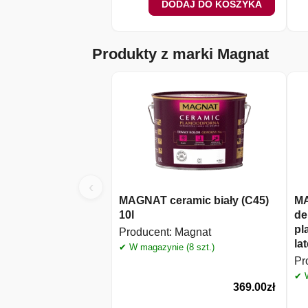
DODAJ DO KOSZYKA
Produkty z marki Magnat
‹
MAGNAT ceramic biały (C45)
MA
10l
de
pl
Producent:
Magnat
la
✔ W magazynie (8 szt.)
Pr
✔ W
369.00
zł