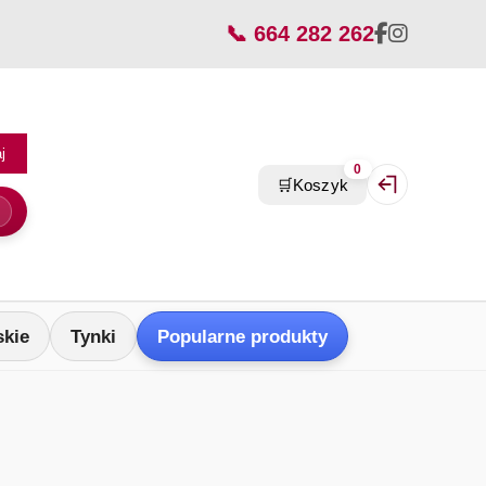
📞 664 282 262
j
0
🛒
Koszyk
Zaloguj się / Z
skie
Tynki
Popularne produkty