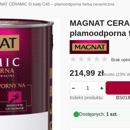
AT CERAMIC 5l biały C45 – plamoodporna farba ceramiczna
MAGNAT CERAMI
plamoodporna 
Brak opini
214,99 zł
brutto (23% V
−
+
Indeks produktu:
BS018
Dostępnych:
1 szt.