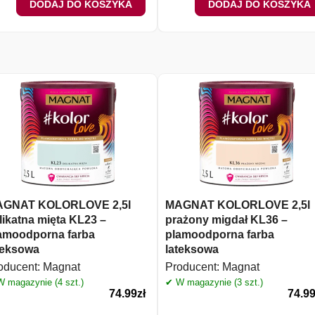
DODAJ DO KOSZYKA
DODAJ DO KOSZYKA
GNAT KOLORLOVE 2,5l
MAGNAT KOLORLOVE 2,5l
likatna mięta KL23 –
prażony migdał KL36 –
amoodporna farba
plamoodporna farba
teksowa
lateksowa
oducent:
Magnat
Producent:
Magnat
 magazynie (4 szt.)
✔ W magazynie (3 szt.)
74.99
zł
74.9