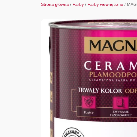
Strona główna
/
Farby
/
Farby wewnętrzne
/ MAGN