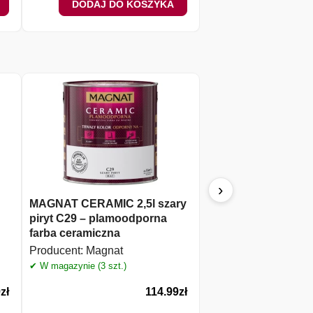
DODAJ DO KOSZYKA
DODAJ DO 
›
MAGNAT CERAMIC 2,5l szary
MAGNAT KOLORLOV
piryt C29 – plamoodporna
ciemny popielaty K
farba ceramiczna
plamoodporna farb
lateksowa
Producent:
Magnat
Producent:
Magnat
✔ W magazynie (3 szt.)
✔ W magazynie (6 szt.)
9
zł
114.99
zł