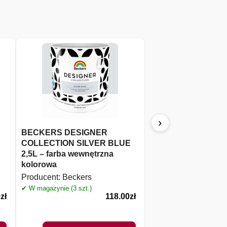
›
BECKERS DESIGNER
Beckers Designer J
COLLECTION SILVER BLUE
matowa farba latek
2,5L – farba wewnętrzna
Producent:
Beckers
kolorowa
✔ W magazynie (3 szt.)
Producent:
Beckers
✔ W magazynie (3 szt.)
0
zł
118.00
zł