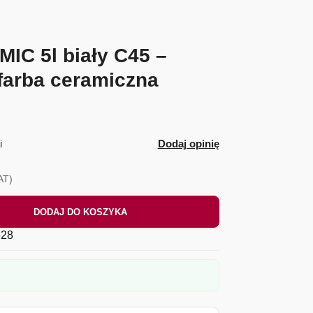
C 5l biały C45 –
farba ceramiczna
i
Dodaj opinię
AT)
DODAJ DO KOSZYKA
28