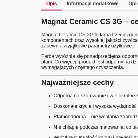
Opis
Informacje dodatkowe
Opin
Magnat Ceramic CS 3G – ce
Magnat Ceramic CS 3G to farba trzeciej gene
komponentach oraz wysokiej jakości żywicac
zapewnia wyjątkowe parametry użytkowe.
Farba wyróżnia się ponadprzeciętną odporno
plam. Co więcej, produkt jest odporny na 
wymagających częstego czyszczenia.
Najważniejsze cechy
Odporna na szorowanie i wielokrotne 
Doskonałe krycie i wysoka wydajność –
Plamoodporna – nie wchłania zabrudzeń
Nie chlapie podczas malowania, co uła
Wyjątkowa trwałość koloru i powłoki pr