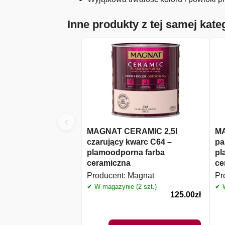
Inne produkty z tej samej kateg
‹
MAGNAT CERAMIC 2,5l
MA
czarujący kwarc C64 –
pa
plamoodporna farba
pl
ceramiczna
ce
Producent:
Magnat
Pr
✔ W magazynie (2 szt.)
✔ W
125.00
zł