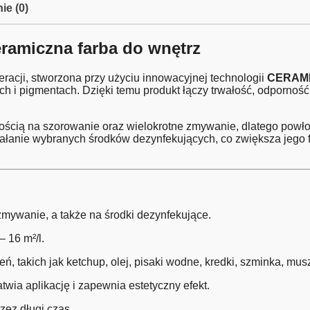
ie (0)
ramiczna farba do wnętrz
racji, stworzona przy użyciu innowacyjnej technologii
CERAM
h i pigmentach. Dzięki temu produkt łączy trwałość, odporność
ścią na szorowanie oraz wielokrotne zmywanie, dlatego powłok
działanie wybranych środków dezynfekujących, co zwiększa jeg
zmywanie, a także na środki dezynfekujące.
 16 m²/l.
, takich jak ketchup, olej, pisaki wodne, kredki, szminka, mus
twia aplikację i zapewnia estetyczny efekt.
zez długi czas.