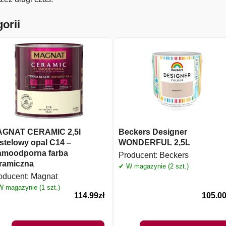
orii
GNAT CERAMIC 2,5l
Beckers Designer
stelowy opal C14 –
WONDERFUL 2,5L
amoodporna farba
Producent:
Beckers
ramiczna
✔ W magazynie (2 szt.)
oducent:
Magnat
 magazynie (1 szt.)
114.99
zł
105.0