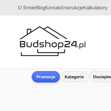
O firmie
Blog
Kontakt
Instrukcje
Kalkulatory
Promocje
Kategorie
Docieple