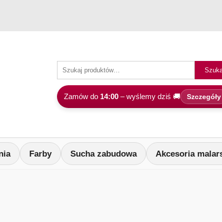
Szuka
Zamów do
14:00
– wyślemy dziś 🚚
Szczegóły
nia
Farby
Sucha zabudowa
Akcesoria malar