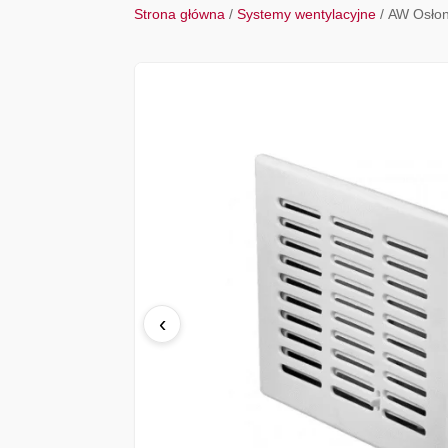
Strona główna
/
Systemy wentylacyjne
/ AW Osło
‹