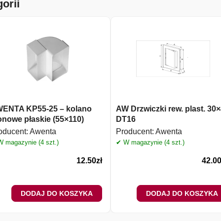
orii
ENTA KP55-25 – kolano
AW Drzwiczki rew. plast. 30
onowe płaskie (55×110)
DT16
oducent:
Awenta
Producent:
Awenta
 magazynie (4 szt.)
✔ W magazynie (4 szt.)
12.50
zł
42.0
DODAJ DO KOSZYKA
DODAJ DO KOSZYKA