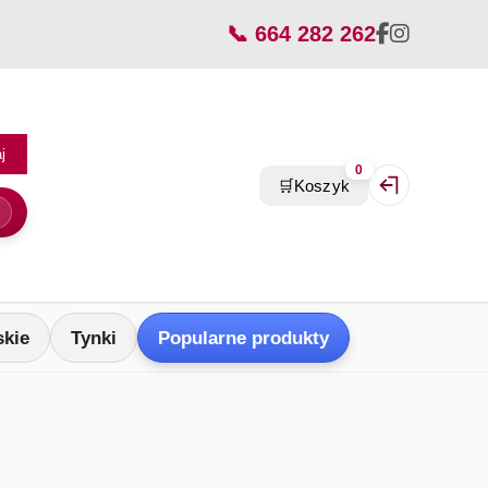
📞 664 282 262
j
0
🛒
Koszyk
Zaloguj się / Z
skie
Tynki
Popularne produkty