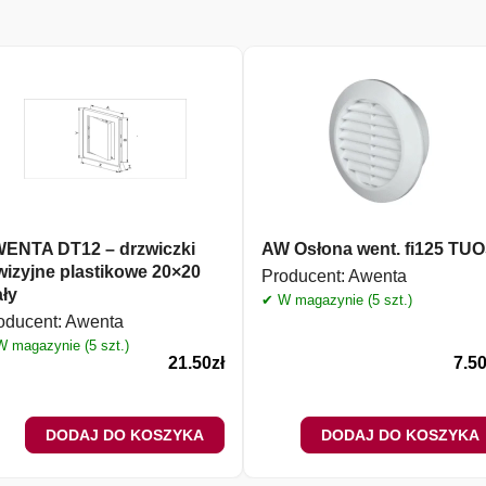
ENTA DT12 – drzwiczki
AW Osłona went. fi125 TUO
wizyjne plastikowe 20×20
Producent:
Awenta
ały
✔ W magazynie (5 szt.)
oducent:
Awenta
 magazynie (5 szt.)
21.50
zł
7.5
DODAJ DO KOSZYKA
DODAJ DO KOSZYKA