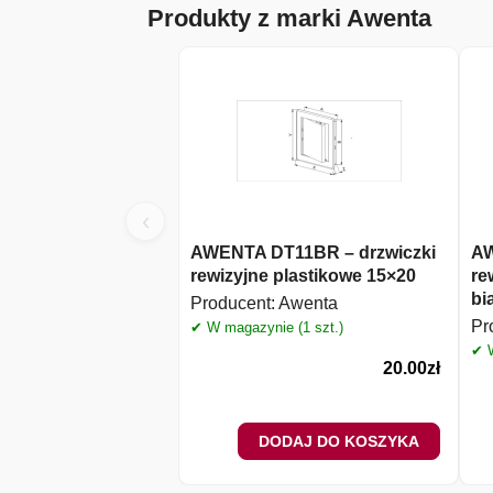
Produkty z marki Awenta
‹
AWENTA DT11BR – drzwiczki
AW
rewizyjne plastikowe 15×20
re
bi
Producent:
Awenta
Pr
✔ W magazynie (1 szt.)
✔ W
20.00
zł
DODAJ DO KOSZYKA