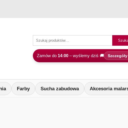
Szuka
Zamów do
14:00
– wyślemy dziś 🚚
Szczegóły
nia
Farby
Sucha zabudowa
Akcesoria malar