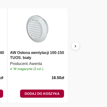
›
×40
AW Osłona wentylacji 100-150
AW Osłona went. 14
TUOS. biały
okap fi100
Producent:
Awenta
Producent:
Awenta
✔ W magazynie (3 szt.)
✔ W magazynie (3 szt.)
0
zł
16.50
zł
DODAJ DO KOSZYKA
DODAJ DO 