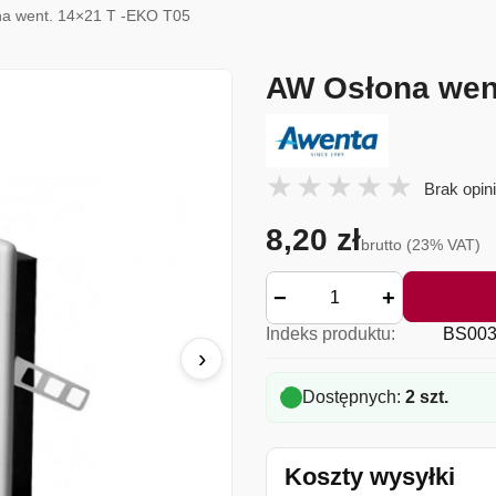
na went. 14×21 T -EKO T05
AW Osłona wen
Brak opini
8,20 zł
brutto (23% VAT)
−
+
Indeks produktu:
BS003
›
Dostępnych:
2 szt.
Koszty wysyłki