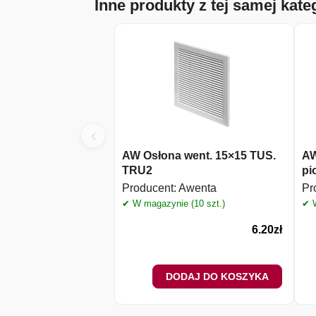
Inne produkty z tej samej kateg
‹
AW Osłona went. 15×15 TUS.
AW
TRU2
pi
Producent:
Awenta
Pr
✔ W magazynie (10 szt.)
✔ W
6.20
zł
DODAJ DO KOSZYKA