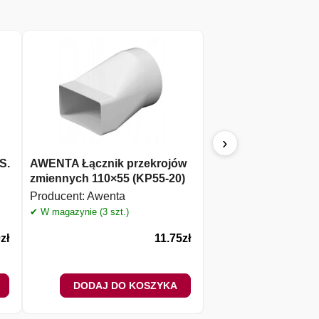
›
S.
AWENTA Łącznik przekrojów
AW Drzwiczki rew. p
zmiennych 110×55 (KP55-20)
DT14 biały
Producent:
Awenta
Producent:
Awenta
✔ W magazynie (3 szt.)
✔ W magazynie (4 szt.)
0
zł
11.75
zł
DODAJ DO KOSZYKA
DODAJ DO 