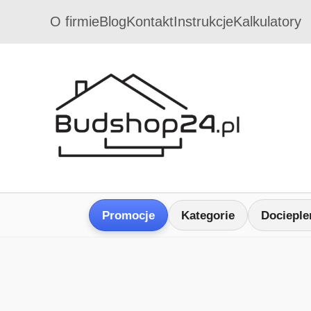
O firmie
Blog
Kontakt
Instrukcje
Kalkulatory
Promocje
Kategorie
Docieple