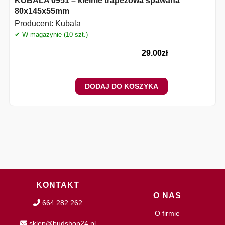
KUBALA 0951 – kielnie trapezowa spawana
80x145x55mm
Producent:
Kubala
✔ W magazynie (10 szt.)
29.00
zł
DODAJ DO KOSZYKA
KONTAKT
O NAS
664 282 262
O firmie
sklep@budshop24.pl