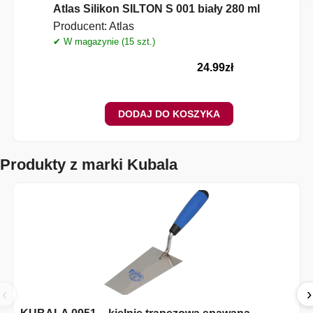
Atlas Silikon SILTON S 001 biały 280 ml
Producent:
Atlas
✔ W magazynie (15 szt.)
✔
24.99
zł
DODAJ DO KOSZYKA
Produkty z marki Kubala
‹
›