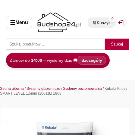
0
☰
Menu
🛒
Koszyk
Zaloguj 
Szukaj
Zamów do
14:00
– wyślemy dziś 🚚
Szczegóły
Strona główna
/
Systemy glazurnicze
/
Systemy poziomowania
/ Kubala Klipsy
SMART LEVEL 1,5mm (100szt.) 1868