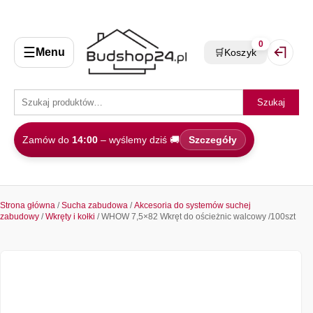
0
☰
Menu
🛒
Koszyk
Zaloguj 
Szukaj
Zamów do
14:00
– wyślemy dziś 🚚
Szczegóły
Strona główna
/
Sucha zabudowa
/
Akcesoria do systemów suchej
zabudowy
/
Wkręty i kołki
/ WHOW 7,5×82 Wkręt do ościeżnic walcowy /100szt