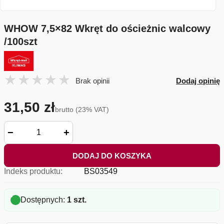
WHOW 7,5×82 Wkręt do ościeżnic walcowy
/100szt
Brak opinii
Dodaj opinię
31,50 zł
brutto (23% VAT)
−
+
DODAJ DO KOSZYKA
Indeks produktu:
BS03549
Dostępnych:
1 szt.