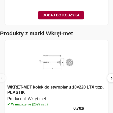
DODAJ DO KOSZYKA
Produkty z marki Wkręt-met
‹
›
WKRĘT-MET kołek do styropianu 10×220 LTX trzp.
PLASTIK
Producent:
Wkręt-met
✔ W magazynie (2629 szt.)
✔
0.70
zł