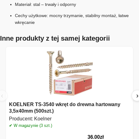
Materiał: stal – trwały i odporny
Cechy użytkowe: mocny trzymanie, stabilny montaż, łatwe
wkręcanie
Inne produkty z tej samej kategorii
‹
›
KOELNER TS-3540 wkręt do drewna hartowany
3,5x40mm (500szt.)
Producent:
Koelner
✔ W magazynie (3 szt.)
✔
36.00
zł