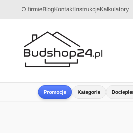
O firmie
Blog
Kontakt
Instrukcje
Kalkulatory
Promocje
Kategorie
Docieple