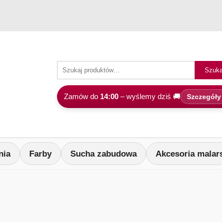
Szuka
Zamów do
14:00
– wyślemy dziś 🚚
Szczegóły
nia
Farby
Sucha zabudowa
Akcesoria malar