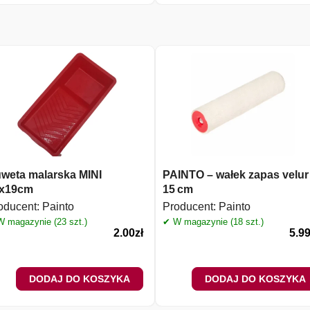
weta malarska MINI
PAINTO – wałek zapas velur
x19cm
15 cm
oducent:
Painto
Producent:
Painto
 magazynie (23 szt.)
✔ W magazynie (18 szt.)
2.00
zł
5.9
DODAJ DO KOSZYKA
DODAJ DO KOSZYKA