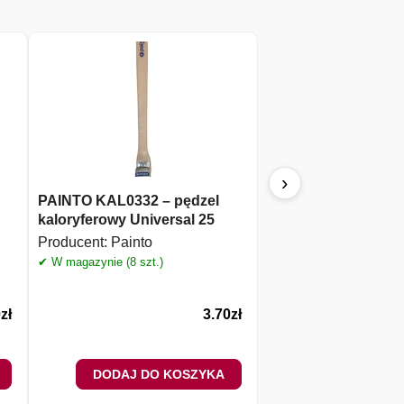
›
PAINTO KAL0332 – pędzel
PAINTO – wałek M
kaloryferowy Universal 25
10cm
Producent:
Painto
Producent:
Painto
✔ W magazynie (8 szt.)
✔ W magazynie (21 szt.)
0
zł
3.70
zł
DODAJ DO KOSZYKA
DODAJ DO 