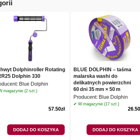
orii
hwyt Dolphinroller Rotating
BLUE DOLPHIN – taśma
R25 Dolphin 330
malarska washi do
delikatnych powierzchni
oducent:
Blue Dolphin
60 dni 35 mm × 50 m
 magazynie (2 szt.)
Producent:
Blue Dolphin
✔ W magazynie (17 szt.)
57.50
zł
26.5
DODAJ DO KOSZYKA
DODAJ DO KOSZYKA