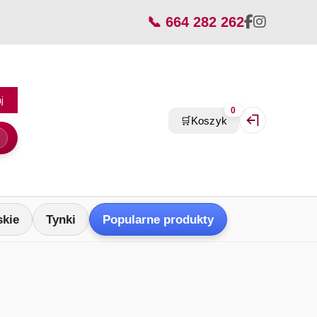
📞 664 282 262
j
0
🛒
Koszyk
Zaloguj się / Z
skie
Tynki
Popularne produkty