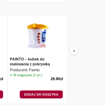
›
PAINTO – kubek do
PAINTO – uchwyt d
malowania z pokrywką
18cm FI8
Producent:
Painto
Producent:
Painto
✔ W magazynie (2 szt.)
✔ W magazynie (19 szt.)
9
zł
26.90
zł
DODAJ DO KOSZYKA
DODAJ DO 