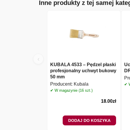
Inne produkty z tej samej kateg
‹
KUBALA 4533 – Pędzel płaski
Uc
profesjonalny uchwyt bukowy
DR
50 mm
Pr
Producent:
Kubala
✔ W
✔ W magazynie (16 szt.)
18.00
zł
DODAJ DO KOSZYKA