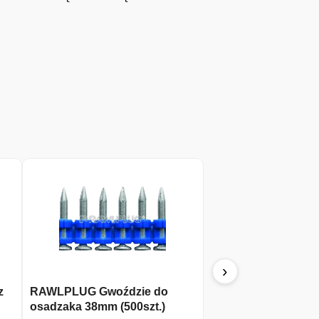
›
z
RAWLPLUG Gwoździe do
RAWLPLUG Kołek 1
osadzaka 38mm (500szt.)
4All universal (4AL