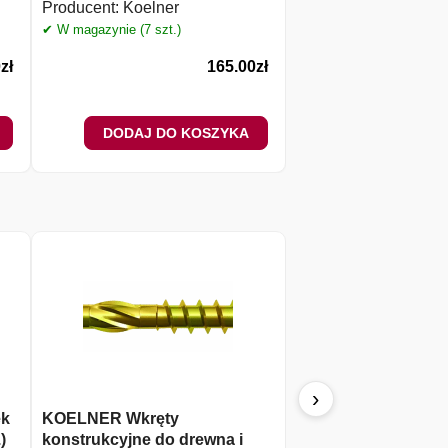
KOŁEK Uniwersalny 
Producent:
Koelner
Producent:
Rawlplug
✔ W magazynie (7 szt.)
✔ W magazynie (8 szt.)
0
zł
165.00
zł
DODAJ DO KOSZYKA
DODAJ DO 
›
ek
KOELNER Wkręty
KOELNER Wkręty z
)
konstrukcyjne do drewna i
podkładowym samo