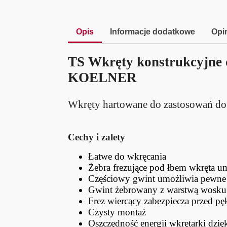
Opis
Informacje dodatkowe
Opin
TS Wkręty konstrukcyjne 
KOELNER
Wkręty hartowane do zastosowań do
Cechy i zalety
Łatwe do wkręcania
Żebra frezujące pod łbem wkręta um
Częściowy gwint umożliwia pewne
Gwint żebrowany z warstwą wosku p
Frez wiercący zabezpiecza przed 
Czysty montaż
Oszczędność energii wkrętarki d