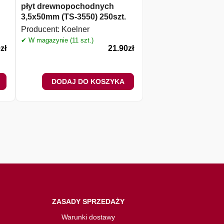
płyt drewnopochodnych
4,2 x 19 mm 50 szt
3,5x50mm (TS-3550) 250szt.
4219
Producent:
Koelner
Producent:
Koelner
✔ W magazynie (11 szt.)
✔ W magazynie (8 szt.)
9
zł
21.90
zł
DODAJ DO KOSZYKA
DODAJ DO 
ZASADY SPRZEDAŻY
Warunki dostawy