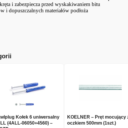
ręta i zabezpiecza przed wyskakiwaniem bitu
ów i dopuszczalnych materiałów podłoża
orii
wlplug Kołek 6 uniwersalny
KOELNER – Pręt mocujący 
LL (4ALL-06050+4560) –
oczkiem 500mm (1szt.)