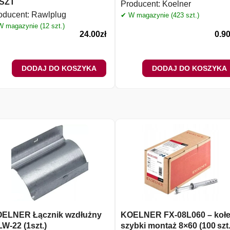
SZT
Producent:
Koelner
oducent:
Rawlplug
✔ W magazynie (423 szt.)
 magazynie (12 szt.)
24.00
zł
0.9
DODAJ DO KOSZYKA
DODAJ DO KOSZYKA
ELNER Łącznik wzdłużny
KOELNER FX‑08L060 – koł
LW-22 (1szt.)
szybki montaż 8×60 (100 szt.