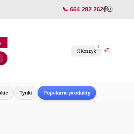
📞 664 282 262
j
0
🛒
Koszyk
Zaloguj się / Z
skie
Tynki
Popularne produkty