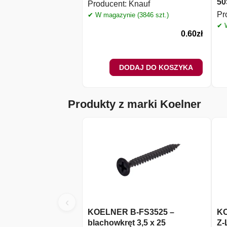
50
Producent:
Knauf
Pr
✔ W magazynie (3846 szt.)
✔ W
0.60
zł
DODAJ DO KOSZYKA
Produkty z marki Koelner
‹
KOELNER B-FS3525 –
KO
blachowkręt 3,5 x 25
Z-