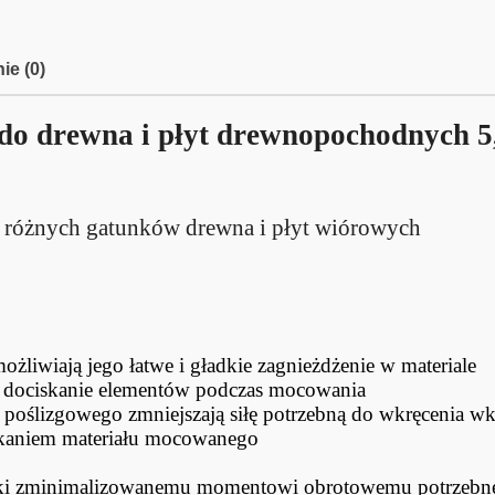
ie (0)
do drewna i płyt drewnopochodnych 5
 różnych gatunków drewna i płyt wiórowych
ożliwiają jego łatwe i gładkie zagnieżdżenie w materiale
 dociskanie elementów podczas mocowania
oślizgowego zmniejszają siłę potrzebną do wkręcenia wk
pękaniem materiału mocowanego
zięki zminimalizowanemu momentowi obrotowemu potrzebn