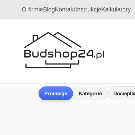
O firmie
Blog
Kontakt
Instrukcje
Kalkulatory
Promocje
Kategorie
Docieple