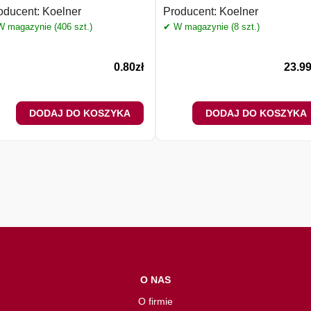
oducent:
Koelner
Producent:
Koelner
 magazynie (406 szt.)
✔ W magazynie (8 szt.)
0.80
zł
23.9
DODAJ DO KOSZYKA
DODAJ DO KOSZYKA
O NAS
O firmie