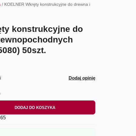
a
/ KOELNER Wkręty konstrukcyjne do drewna i
y konstrukcyjne do
 drewnopochodnych
080) 50szt.
i
Dodaj opinię
)
DODAJ DO KOSZYKA
65