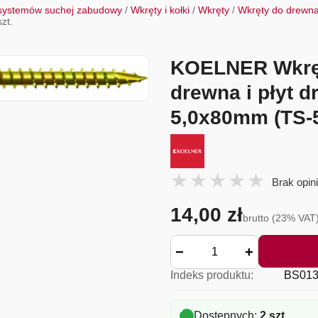
 systemów suchej zabudowy
/
Wkręty i kołki
/
Wkręty
/
Wkręty do drewn
zt.
KOELNER Wkręt
drewna i płyt
5,0x80mm (TS-5
Brak opini
14,00 zł
brutto (23% VAT
−
+
Indeks produktu:
BS013
Dostępnych:
2 szt.