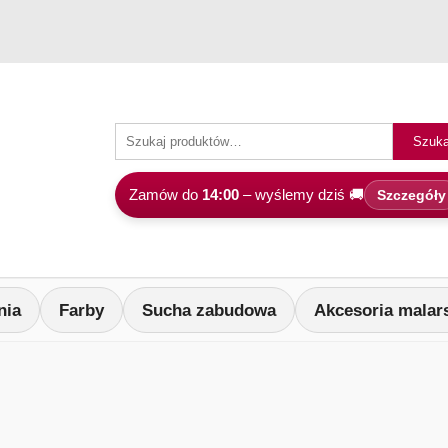
Szuka
Zamów do
14:00
– wyślemy dziś 🚚
Szczegóły
nia
Farby
Sucha zabudowa
Akcesoria malar