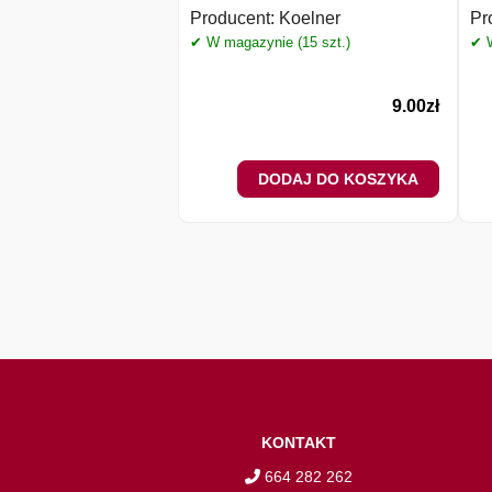
Producent:
Koelner
Pr
✔ W magazynie (15 szt.)
✔ W
9.00
zł
DODAJ DO KOSZYKA
KONTAKT
664 282 262