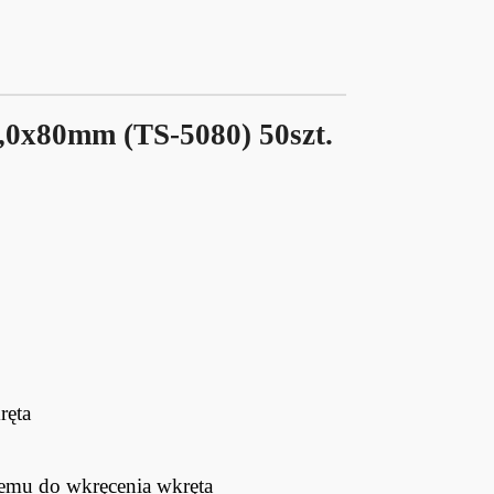
,0x80mm (TS-5080) 50szt.
ręta
emu do wkręcenia wkręta