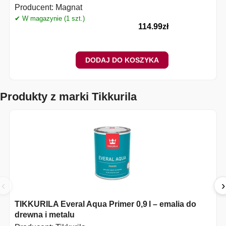
Producent:
Magnat
✔ W magazynie (1 szt.)
✔
114.99
zł
DODAJ DO KOSZYKA
Produkty z marki Tikkurila
‹
›
TIKKURILA Everal Aqua Primer 0,9 l – emalia do
drewna i metalu