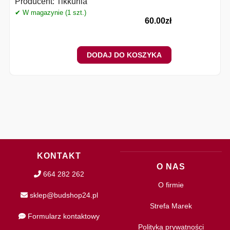
Producent:
Tikkurila
✔ W magazynie (1 szt.)
✔
60.00
zł
DODAJ DO KOSZYKA
KONTAKT
O NAS
664 282 262
O firmie
sklep@budshop24.pl
Strefa Marek
Formularz kontaktowy
Polityka prywatności