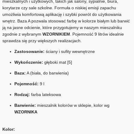
mieszkalnych i użytkowych, takich jak salony, sypialnie, biura,
korytarze czy sale szkolne. Formuła o niskiej emisji zapachu
umożliwia komfortową aplikację i szybki powrót do użytkowania
wnętrz. Baza A pozwala stosować farbę w kolorze białym lub barwić
ją na jasne odcienie, które przygotujemy w naszym mieszalniku
zgodnie z wybranym
WZORNIKIEM
. Pojemność 9 litrów idealnie
sprawdza się przy większych realizacjach.
Zastosowanie:
ściany i sufity wewnętrzne
Wykończenie:
głęboki mat [5]
Baza:
A (biała, do barwienia)
Pojemność:
9 l
Rodzaj:
farba lateksowa
Barwienie:
mieszalnik kolorów w sklepie, kolor wg
WZORNIKA
Kolor: