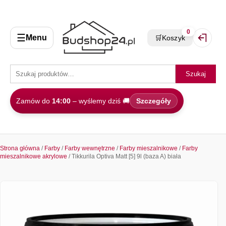
0
☰
Menu
🛒
Koszyk
Zaloguj 
Szukaj
Zamów do
14:00
– wyślemy dziś 🚚
Szczegóły
Strona główna
/
Farby
/
Farby wewnętrzne
/
Farby mieszalnikowe
/
Farby
mieszalnikowe akrylowe
/ Tikkurila Optiva Matt [5] 9l (baza A) biała