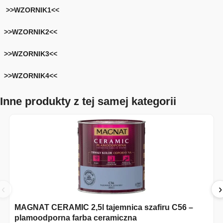
>>WZORNIK1<<
>>WZORNIK2<<
>>WZORNIK3<<
>>WZORNIK4<<
Inne produkty z tej samej kategorii
‹
›
MAGNAT CERAMIC 2,5l tajemnica szafiru C56 –
plamoodporna farba ceramiczna