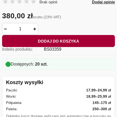
Brak opinii
Dodaj opinię
380,00 zł
brutto (23% VAT)
−
+
DODAJ DO KOSZYKA
Indeks produktu:
BS03359
Dostępnych:
20 szt.
Koszty wysyłki
Paczki:
17,99–24,99 zł
Worki:
18,99–25,99 zł
Półpaleta:
145–175 zł
Paleta:
250–300 zł
Dokładny koszt dostawy wyliczany jest automatycznie w koszyku na