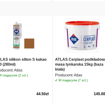
LAS silikon silton S kakao
ATLAS Cerplast podkładow
0 (280ml)
masa tynkarska 15kg (baza
biała)
oducent:
Atlas
Producent:
Atlas
 magazynie (2 szt.)
✔ W magazynie (7 szt.)
44.50
zł
145.0