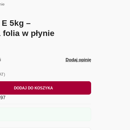
nie
E 5kg –
folia w płynie
i
Dodaj opinię
AT)
DODAJ DO KOSZYKA
97