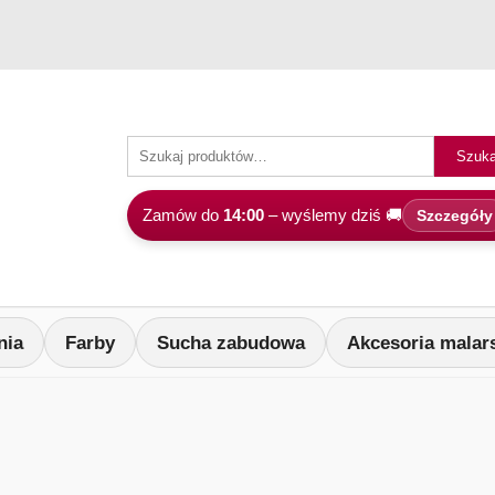
Szuka
Zamów do
14:00
– wyślemy dziś 🚚
Szczegóły
nia
Farby
Sucha zabudowa
Akcesoria malar