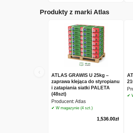
Produkty z marki Atlas
‹
ATLAS GRAWIS U 25kg –
AT
zaprawa klejąca do styropianu
21
i zatapiania siatki PALETA
Pr
(48szt)
✔ W
Producent:
Atlas
✔ W magazynie (4 szt.)
1,536.00
zł