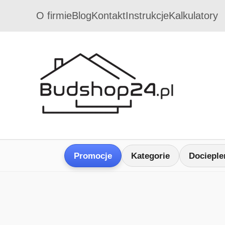
O firmie
Blog
Kontakt
Instrukcje
Kalkulatory
Promocje
Kategorie
Docieple