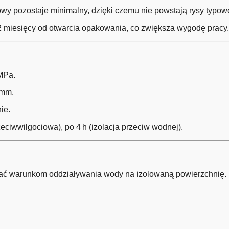
iowy pozostaje minimalny, dzięki czemu nie powstają rysy typ
 miesięcy od otwarcia opakowania, co zwiększa wygodę pracy
MPa.
 mm.
ie.
rzeciwwilgociowa), po 4 h (izolacja przeciw wodnej).
ać warunkom oddziaływania wody na izolowaną powierzchnię.