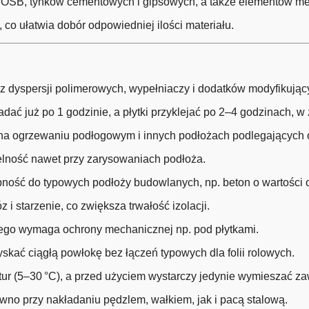
łyt OSB, tynków cementowych i gipsowych, a także elementów m
 co ułatwia dobór odpowiedniej ilości materiału.
 z dyspersji polimerowych, wypełniaczy i dodatków modyfikując
ć już po 1 godzinie, a płytki przyklejać po 2–4 godzinach, w z
 na ogrzewaniu podłogowym i innych podłożach podlegających 
elność nawet przy zarysowaniach podłoża.
ość do typowych podłoży budowlanych, np. beton o wartości 
i starzenie, co zwiększa trwałość izolacji.
tego wymaga ochrony mechanicznej np. pod płytkami.
kać ciągłą powłokę bez łączeń typowych dla folii rolowych.
tur (5–30 °C), a przed użyciem wystarczy jedynie wymieszać z
no przy nakładaniu pędzlem, wałkiem, jak i pacą stalową.