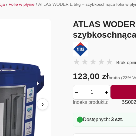
cja
/
Folie w płynie
/ ATLAS WODER E 5kg – szybkoschnąca folia w pły
ATLAS WODER 
szybkoschnąca 
Brak opini
123,00 zł
brutto (23% V
−
+
Indeks produktu:
BS002
›
Dostępnych:
3 szt.