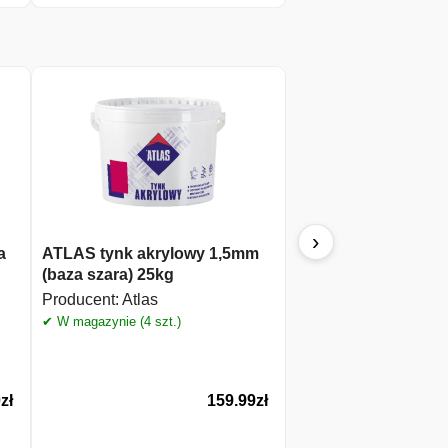
›
a
ATLAS tynk akrylowy 1,5mm
ATLAS silikon jasn
(baza szara) 25kg
(034) 280ml
Producent:
Atlas
Producent:
Atlas
✔ W magazynie (4 szt.)
✔ W magazynie (10 szt.)
0
zł
159.99
zł