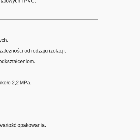
etalowych i PVC.
ych.
ależności od rodzaju izolacji.
odkształceniom.
około 2,2 MPa.
awartość opakowania.