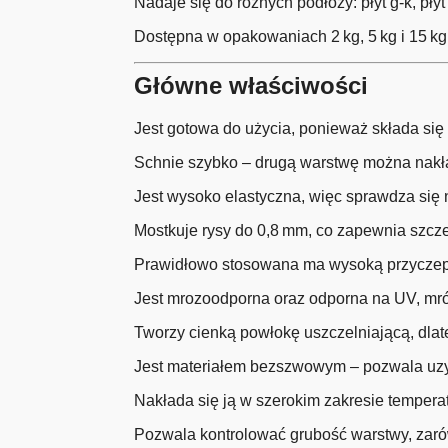
Nadaje się do różnych podłoży: płyt g-k, p
Dostępna w opakowaniach 2 kg, 5 kg i 15 kg,
Główne właściwości
Jest gotowa do użycia, ponieważ składa się
Schnie szybko – drugą warstwę można nakłada
Jest wysoko elastyczna, więc sprawdza się
Mostkuje rysy do 0,8 mm, co zapewnia szcz
Prawidłowo stosowana ma wysoką przyczepn
Jest mrozoodporna oraz odporna na UV, mróz 
Tworzy cienką powłokę uszczelniającą, dla
Jest materiałem bezszwowym – pozwala uzys
Nakłada się ją w szerokim zakresie tempera
Pozwala kontrolować grubość warstwy, zarów