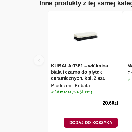
Inne produkty z tej samej kateg
‹
KUBALA 0361 – włóknina
Ma
biała i czarna do płytek
Pr
ceramicznych, kpl. 2 szt.
✔ 
Producent:
Kubala
✔ W magazynie (4 szt.)
20.60
zł
DODAJ DO KOSZYKA