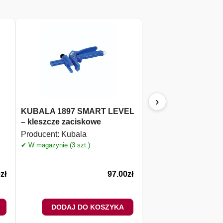
›
KUBALA 1897 SMART LEVEL
Kubala Klipsy SM
– kleszcze zaciskowe
1.5mm 800 szt. + wi
(1869)
Producent:
Kubala
Producent:
Kubala
✔ W magazynie (3 szt.)
✔ W magazynie (3 szt.)
0
zł
97.00
zł
DODAJ DO KOSZYKA
DODAJ DO 