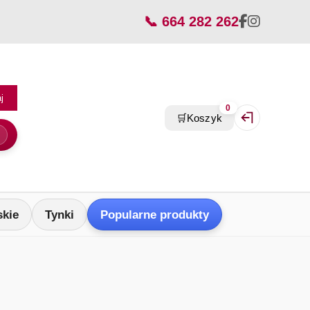
📞 664 282 262
j
0
🛒
Koszyk
Zaloguj się / Z
skie
Tynki
Popularne produkty