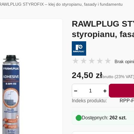
RAWLPLUG STYROFIX – klej do styropianu, fasady i fundamentu
RAWLPLUG STYR
styropianu, fa
Brak opini
24,50 zł
brutto (23% VAT
−
+
Indeks produktu:
RPP-F
Dostępnych:
262 szt.