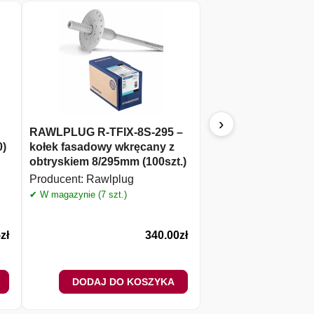
›
RAWLPLUG R-TFIX-8S-295 –
MODECO MN-88-081
0)
kołek fasadowy wkręcany z
budowlany olejowy
obtryskiem 8/295mm (100szt.)
Producent:
Rawlplug
Producent:
Rawlplug
✔ W magazynie (1 szt.)
✔ W magazynie (7 szt.)
5
zł
340.00
zł
DODAJ DO KOSZYKA
DODAJ DO 