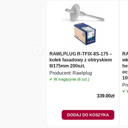
‹
RAWLPLUG R-TFIX-8S-175 –
RA
kołek fasadowy z obtryskiem
wk
8/175mm 200szt.
he
oc
Producent:
Rawlplug
10
✔ W magazynie (6 szt.)
Pr
✔ W
339.00
zł
DODAJ DO KOSZYKA