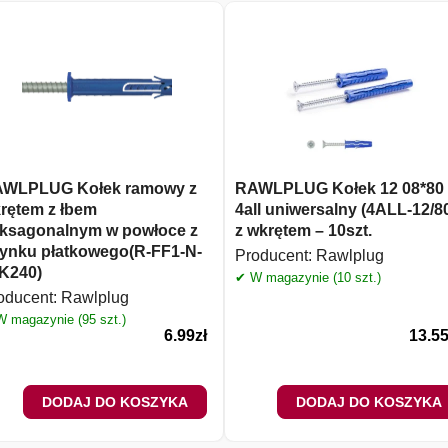
WLPLUG Kołek ramowy z
RAWLPLUG Kołek 12 08*80
rętem z łbem
4all uniwersalny (4ALL-12/8
ksagonalnym w powłoce z
z wkrętem – 10szt.
ynku płatkowego(R-FF1-N-
Producent:
Rawlplug
K240)
✔ W magazynie (10 szt.)
oducent:
Rawlplug
 magazynie (95 szt.)
6.99
zł
13.5
DODAJ DO KOSZYKA
DODAJ DO KOSZYKA