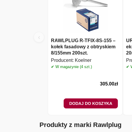
‹
RAWLPLUG R-TFIX-8S-155 –
UR
kołek fasadowy z obtryskiem
ek
8/155mm 200szt.
2
Producent:
Koelner
Pr
✔ W magazynie (4 szt.)
✔ W
305.00
zł
DODAJ DO KOSZYKA
Produkty z marki Rawlplug