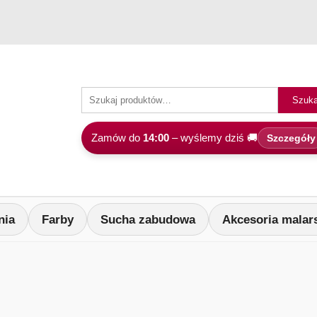
Szuka
Zamów do
14:00
– wyślemy dziś 🚚
Szczegóły
nia
Farby
Sucha zabudowa
Akcesoria malar