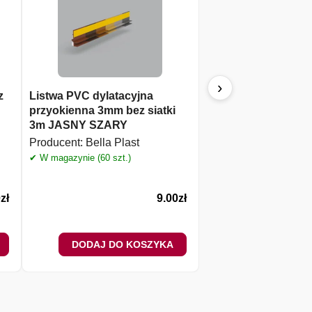
›
z
Listwa PVC dylatacyjna
KUBALA 0301 – pac
przyokienna 3mm bez siatki
tworzywa PS gładka
3m JASNY SZARY
zacierania tynków
Producent:
Bella Plast
Producent:
Kubala
✔ W magazynie (60 szt.)
✔ W magazynie (8 szt.)
0
zł
9.00
zł
DODAJ DO KOSZYKA
DODAJ DO 