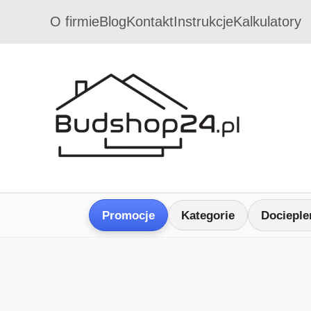
O firmie
Blog
Kontakt
Instrukcje
Kalkulatory
Promocje
Kategorie
Docieple