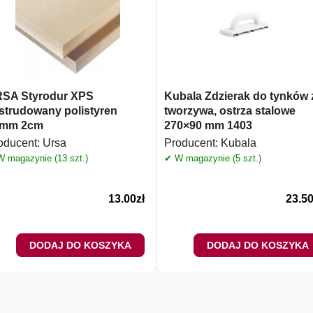
SA Styrodur XPS
Kubala Zdzierak do tynków 
strudowany polistyren
tworzywa, ostrza stalowe
0mm 2cm
270×90 mm 1403
oducent:
Ursa
Producent:
Kubala
 magazynie (13 szt.)
✔ W magazynie (5 szt.)
13.00
zł
23.5
DODAJ DO KOSZYKA
DODAJ DO KOSZYKA