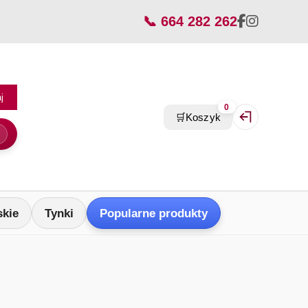
📞 664 282 262
j
0
🛒
Koszyk
Zaloguj się / Z
skie
Tynki
Popularne produkty