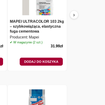
›
MAPEI ULTRACOLOR 103 2kg
ATLAS Fuga ceram
– szybkowiążąca, elastyczna
stalowy (203) 5kg
fuga cementowa
Producent:
Atlas
Producent:
Mapei
✔ W magazynie (3 szt.)
✔ W magazynie (2 szt.)
0
zł
31.99
zł
DODAJ DO KOSZYKA
DODAJ DO 