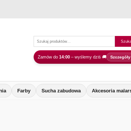
Szuka
Zamów do
14:00
– wyślemy dziś 🚚
Szczegóły
nia
Farby
Sucha zabudowa
Akcesoria malar