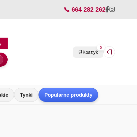
📞 664 282 262
j
0
🛒
Koszyk
Zaloguj się / Z
skie
Tynki
Popularne produkty