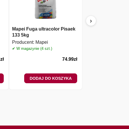
›
Mapei Fuga ultracolor Pisaek
MAPEI MAPESIL 10
133 5kg
silikon
Producent:
Mapei
Producent:
Mapei
✔ W magazynie (4 szt.)
✔ W magazynie (6 szt.)
0
zł
74.99
zł
DODAJ DO KOSZYKA
DODAJ DO 