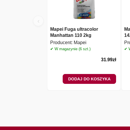
‹
Mapei Fuga ultracolor
Ma
Manhattan 110 2kg
14
Producent:
Mapei
Pr
✔ W magazynie (6 szt.)
✔ W
31.99
zł
DODAJ DO KOSZYKA