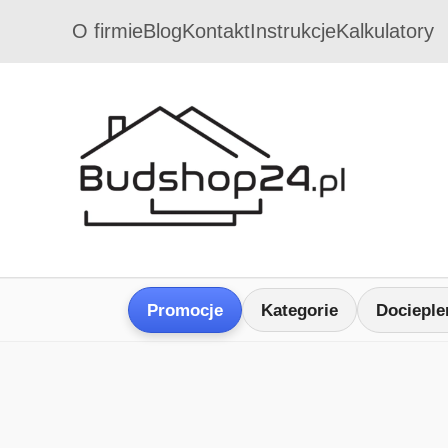
O firmie
Blog
Kontakt
Instrukcje
Kalkulatory
Promocje
Kategorie
Docieple