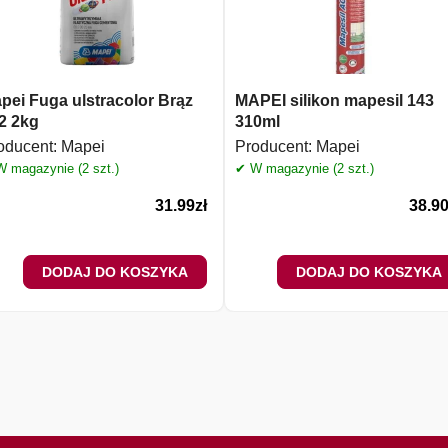
pei Fuga ulstracolor Brąz
MAPEI silikon mapesil 143
2 2kg
310ml
oducent:
Mapei
Producent:
Mapei
 magazynie (2 szt.)
✔ W magazynie (2 szt.)
31.99
zł
38.9
DODAJ DO KOSZYKA
DODAJ DO KOSZYKA