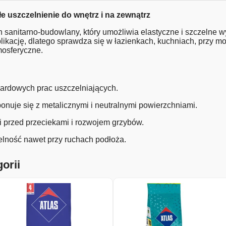
łe uszczelnienie do wnętrz i na zewnątrz
on sanitarno-budowlany, który umożliwia elastyczne i szczelne 
plikację, dlatego sprawdza się w łazienkach, kuchniach, przy m
mosferyczne.
dardowych prac uszczelniających.
onuje się z metalicznymi i neutralnymi powierzchniami.
i przed przeciekami i rozwojem grzybów.
lność nawet przy ruchach podłoża.
orii