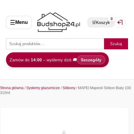
0
☰
Menu
🛒
Koszyk
Zaloguj 
Szukaj
Zamów do
14:00
– wyślemy dziś 🚚
Szczegóły
Strona główna
/
Systemy glazurnicze
/
Silikony
/ MAPEI Mapesil Silikon Biały 100
310ml