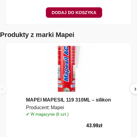
DODAJ DO KOSZYKA
Produkty z marki Mapei
‹
›
MAPEI MAPESIL 119 310ML – silikon
Producent:
Mapei
✔ W magazynie (6 szt.)
✔
43.99
zł