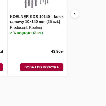
›
KOELNER KDS-10140 – kołek
KOELNER – kołek 
ramowy 10×140 mm (25 szt.)
styropianu z trzpie
metalowym 200
Producent:
Koelner
Producent:
Koelner
✔ W magazynie (2 szt.)
✔ W magazynie (1985 szt
0
zł
43.90
zł
DODAJ DO KOSZYKA
DODAJ DO 