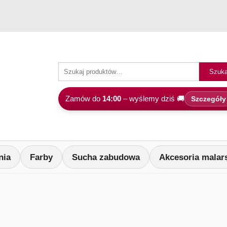
Szuka
Zamów do
14:00
– wyślemy dziś 🚚
Szczegóły
nia
Farby
Sucha zabudowa
Akcesoria malar