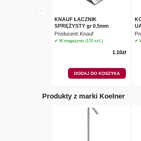
‹
KNAUF ŁĄCZNIK
KO
SPRĘŻYSTY gr 0,5mm
UA
Producent:
Knauf
Pr
✔ W magazynie (170 szt.)
✔ W
1.10
zł
DODAJ DO KOSZYKA
Produkty z marki Koelner