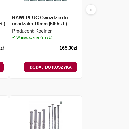
›
RAWLPLUG Gwoździe do
KOELNER Wkręt
t.)
osadzaka 19mm (500szt.)
samowiercący z łbe
4,2x19mm (500szt.)
Producent:
Koelner
Producent:
Koelner
✔ W magazynie (9 szt.)
✔ W magazynie (3 szt.)
0
zł
165.00
zł
DODAJ DO KOSZYKA
DODAJ DO 