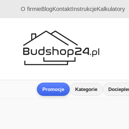
O firmie
Blog
Kontakt
Instrukcje
Kalkulatory
Promocje
Kategorie
Docieple