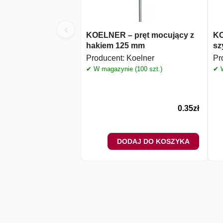
‹
KOELNER – pręt mocujący z
KO
hakiem 125 mm
sz
Producent:
Koelner
Pr
✔ W magazynie (100 szt.)
✔ W
0.35
zł
DODAJ DO KOSZYKA