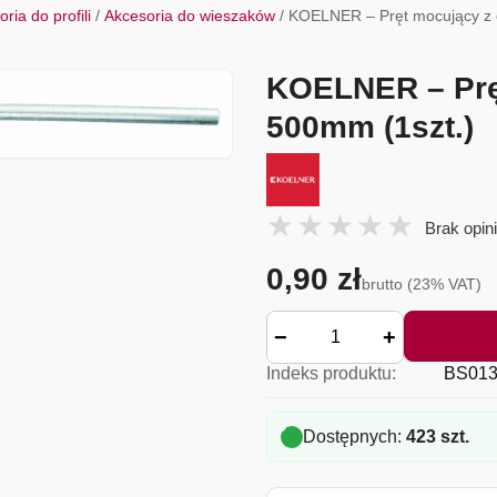
ria do profili
/
Akcesoria do wieszaków
/ KOELNER – Pręt mocujący z 
KOELNER – Prę
500mm (1szt.)
Brak opini
0,90 zł
brutto (23% VAT)
−
+
Indeks produktu:
BS013
Dostępnych:
423 szt.