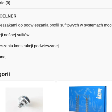
ie (0)
 KOELNER
ieszakami do podwieszania profili sufitowych w systemach m
ji nośnej sufitów
szenia konstrukcji podwieszanej
anej
orii