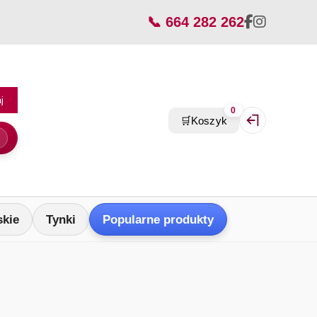
📞 664 282 262
j
0
🛒
Koszyk
Zaloguj się / Z
skie
Tynki
Popularne produkty