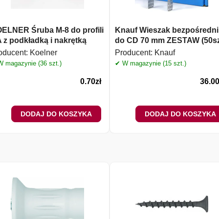
ELNER Śruba M-8 do profili
Knauf Wieszak bezpośredni
 z podkładką i nakrętką
do CD 70 mm ZESTAW (50sz
oducent:
Koelner
Producent:
Knauf
 magazynie (36 szt.)
✔ W magazynie (15 szt.)
0.70
zł
36.0
DODAJ DO KOSZYKA
DODAJ DO KOSZYKA