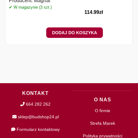
Producent:
Magnat
✔ W magazynie (3 szt.)
✔
114.99
zł
DODAJ DO KOSZYKA
KONTAKT
O NAS
664 282 262
O firmie
sklep@budshop24.pl
Strefa Marek
Formularz kontaktowy
Polityka prywatności