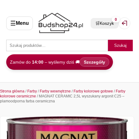
0
☰
Menu
🛒
Koszyk
Zaloguj 
Szukaj
Zamów do
14:00
– wyślemy dziś 🚚
Szczegóły
Strona główna
/
Farby
/
Farby wewnętrzne
/
Farby kolorowe gotowe
/
Farby
kolorowe ceramiczne
/ MAGNAT CERAMIC 2,5L wyszukany argonit C25 –
plamoodporna farba ceramiczna