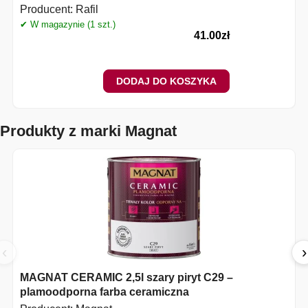
Producent:
Rafil
✔ W magazynie (1 szt.)
✔
41.00
zł
DODAJ DO KOSZYKA
Produkty z marki Magnat
‹
›
MAGNAT CERAMIC 2,5l szary piryt C29 –
plamoodporna farba ceramiczna