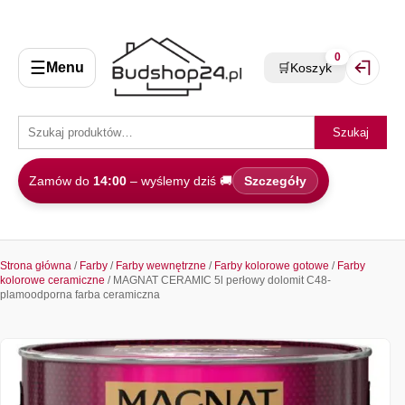
0
☰
Menu
🛒
Koszyk
Zaloguj 
Szukaj
Zamów do
14:00
– wyślemy dziś 🚚
Szczegóły
Strona główna
/
Farby
/
Farby wewnętrzne
/
Farby kolorowe gotowe
/
Farby
kolorowe ceramiczne
/ MAGNAT CERAMIC 5l perłowy dolomit C48-
plamoodporna farba ceramiczna