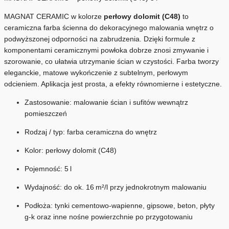
MAGNAT CERAMIC w kolorze
perłowy dolomit (C48)
to
ceramiczna farba ścienna do dekoracyjnego malowania wnętrz o
podwyższonej odporności na zabrudzenia. Dzięki formule z
komponentami ceramicznymi powłoka dobrze znosi zmywanie i
szorowanie, co ułatwia utrzymanie ścian w czystości. Farba tworzy
eleganckie, matowe wykończenie z subtelnym, perłowym
odcieniem. Aplikacja jest prosta, a efekty równomierne i estetyczne.
Zastosowanie: malowanie ścian i sufitów wewnątrz
pomieszczeń
Rodzaj / typ: farba ceramiczna do wnętrz
Kolor: perłowy dolomit (C48)
Pojemność: 5 l
Wydajność: do ok. 16 m²/l przy jednokrotnym malowaniu
Podłoża: tynki cementowo‑wapienne, gipsowe, beton, płyty
g‑k oraz inne nośne powierzchnie po przygotowaniu