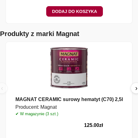
DODAJ DO KOSZYKA
Produkty z marki Magnat
‹
›
MAGNAT CERAMIC surowy hematyt (C70) 2,5l
Producent:
Magnat
✔ W magazynie (3 szt.)
✔
125.00
zł