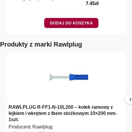
7.45
zł
DODAJ DO KOSZYKA
Produkty z marki Rawlplug
‹
›
RAWLPLUG R-FF1-N-10L200 – kołek ramowy z
lejkiem i wkrętem z łbem stożkowym 10×200 mm-
1szt.
Producent:
Rawlplug
✔