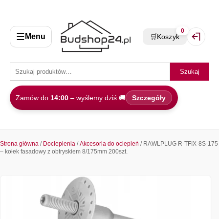
0
☰
Menu
🛒
Koszyk
Zaloguj 
Szukaj
Zamów do
14:00
– wyślemy dziś 🚚
Szczegóły
Strona główna
/
Docieplenia
/
Akcesoria do ociepleń
/ RAWLPLUG R-TFIX-8S-175
– kołek fasadowy z obtryskiem 8/175mm 200szt.