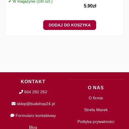
✔ W magazynie (100 szt.)
5.90
zł
DODAJ DO KOSZYKA
KONTAKT
O NAS
664 282 262
O firmie
sklep@budshop24.pl
Strefa Marek
Formularz kontaktowy
Polityka prywatności
Blog