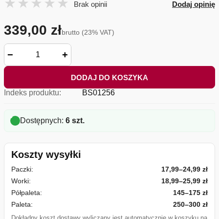
Brak opinii
Dodaj opinię
339,00 zł
brutto (23% VAT)
−
+
DODAJ DO KOSZYKA
Indeks produktu:
BS01256
Dostępnych:
6 szt.
Koszty wysyłki
Paczki:
17,99–24,99 zł
Worki:
18,99–25,99 zł
Półpaleta:
145–175 zł
Paleta:
250–300 zł
Dokładny koszt dostawy wyliczany jest automatycznie w koszyku na