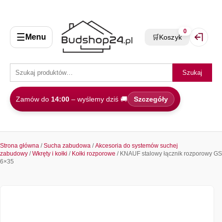
0
☰
Menu
🛒
Koszyk
Zaloguj 
Szukaj
Zamów do
14:00
– wyślemy dziś 🚚
Szczegóły
Strona główna
/
Sucha zabudowa
/
Akcesoria do systemów suchej
zabudowy
/
Wkręty i kołki
/
Kołki rozporowe
/ KNAUF stalowy łącznik rozporowy GS
6×35