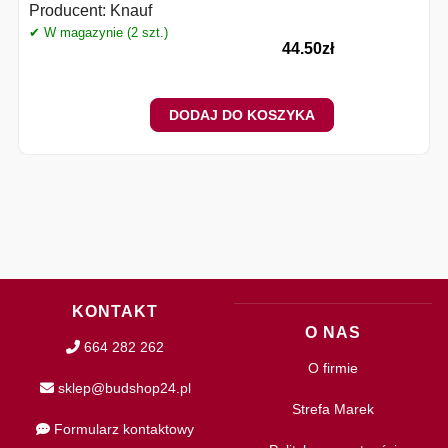
Producent:
Knauf
✔ W magazynie (2 szt.)
✔
44.50
zł
DODAJ DO KOSZYKA
KONTAKT
O NAS
664 282 262
O firmie
sklep@budshop24.pl
Strefa Marek
Formularz kontaktowy