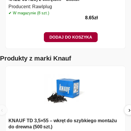
Producent:
Rawlplug
✔ W magazynie (8 szt.)
✔
8.65
zł
DODAJ DO KOSZYKA
Produkty z marki Knauf
‹
›
KNAUF TD 3,5×55 – wkręt do szybkiego montażu
do drewna (500 szt.)
(