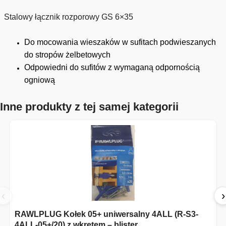
Stalowy łącznik rozporowy GS 6×35
Do mocowania wieszaków w sufitach podwieszanych
do stropów żelbetowych
Odpowiedni do sufitów z wymaganą odpornością
ogniową
Inne produkty z tej samej kategorii
‹
›
RAWLPLUG Kołek 05+ uniwersalny 4ALL (R-S3-
4ALL-05+/20) z wkrętem – blister