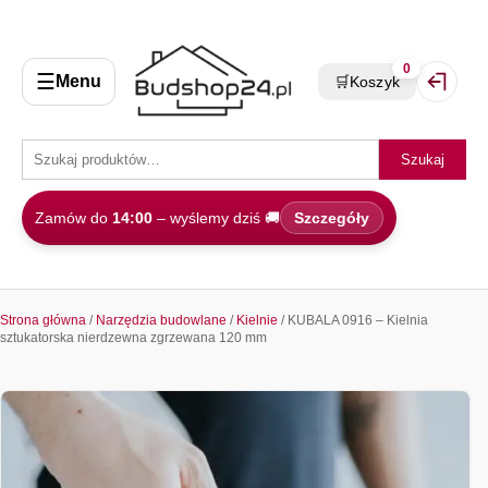
0
☰
Menu
🛒
Koszyk
Zaloguj 
Szukaj
Zamów do
14:00
– wyślemy dziś 🚚
Szczegóły
Strona główna
/
Narzędzia budowlane
/
Kielnie
/ KUBALA 0916 – Kielnia
sztukatorska nierdzewna zgrzewana 120 mm