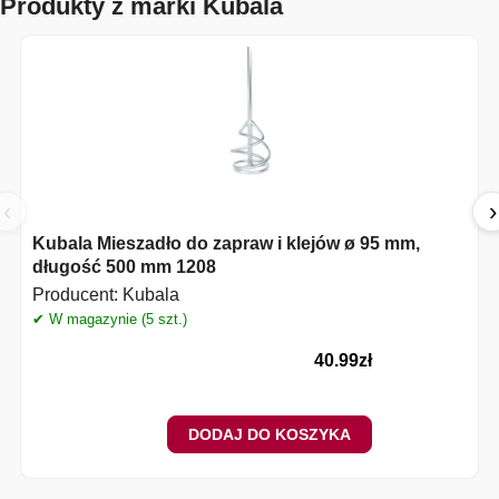
Produkty z marki Kubala
‹
›
Kubala Mieszadło do zapraw i klejów ø 95 mm,
długość 500 mm 1208
Producent:
Kubala
✔ W magazynie (5 szt.)
40.99
zł
DODAJ DO KOSZYKA