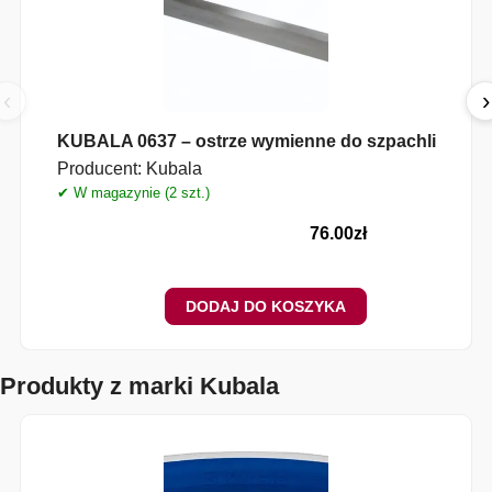
‹
›
KUBALA 0637 – ostrze wymienne do szpachli
Producent:
Kubala
✔ W magazynie (2 szt.)
✔
76.00
zł
DODAJ DO KOSZYKA
Produkty z marki Kubala