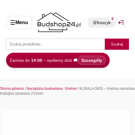
0
☰
Menu
🛒
Koszyk
Zaloguj 
Szukaj
Zamów do
14:00
– wyślemy dziś 🚚
Szczegóły
Strona główna
/
Narzędzia budowlane
/
Kielnie
/ KUBALA 0805 – Kielnia murarska
trójkątna spawana 215mm