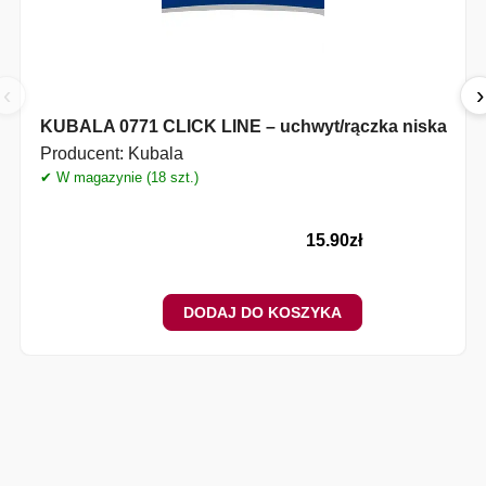
‹
›
KUBALA 0771 CLICK LINE – uchwyt/rączka niska
Producent:
Kubala
✔ W magazynie (18 szt.)
✔
15.90
zł
DODAJ DO KOSZYKA