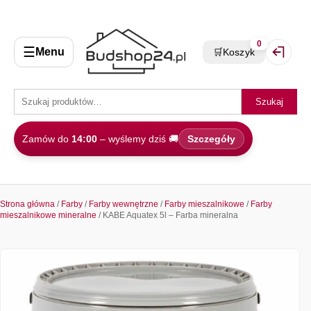
0
☰
Menu
🛒
Koszyk
Zaloguj 
Szukaj
Zamów do
14:00
– wyślemy dziś 🚚
Szczegóły
Strona główna
/
Farby
/
Farby wewnętrzne
/
Farby mieszalnikowe
/
Farby
mieszalnikowe mineralne
/ KABE Aquatex 5l – Farba mineralna