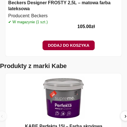
Beckers Designer FROSTY 2,5L – matowa farba
lateksowa
Producent:
Beckers
✔ W magazynie (1 szt.)
✔
105.00
zł
DODAJ DO KOSZYKA
Produkty z marki Kabe
‹
›
KABE Perfekta 15l – Farba akrylowa