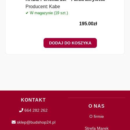
Producent:
Kabe
✔ W magazynie (19 szt.)
195.00
zł
DODAJ DO KOSZYKA
KONTAKT
O NAS
664 282 262
O firmie
sklep@budshop24.pl
Strefa Marek