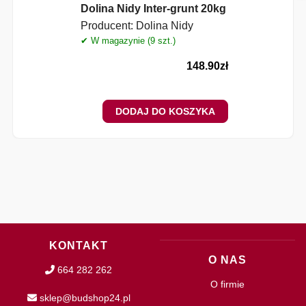
Dolina Nidy Inter-grunt 20kg
Producent:
Dolina Nidy
✔ W magazynie (9 szt.)
148.90
zł
DODAJ DO KOSZYKA
KONTAKT
O NAS
664 282 262
O firmie
sklep@budshop24.pl