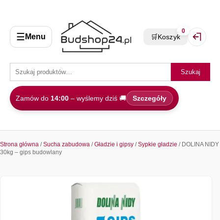
0
☰
Menu
🛒
Koszyk
Zaloguj 
Szukaj
Zamów do
14:00
– wyślemy dziś 🚚
Szczegóły
Strona główna
/
Sucha zabudowa
/
Gładzie i gipsy
/
Sypkie gładzie
/ DOLINA NIDY
30kg – gips budowlany