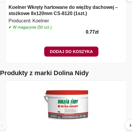
Koelner Wkręty hartowane do więźby dachowej –
stożkowe 8x120mm CS-8120 (1szt.)
Producent:
Koelner
✔ W magazynie (50 szt.)
✔
0.77
zł
DODAJ DO KOSZYKA
Produkty z marki Dolina Nidy
‹
›