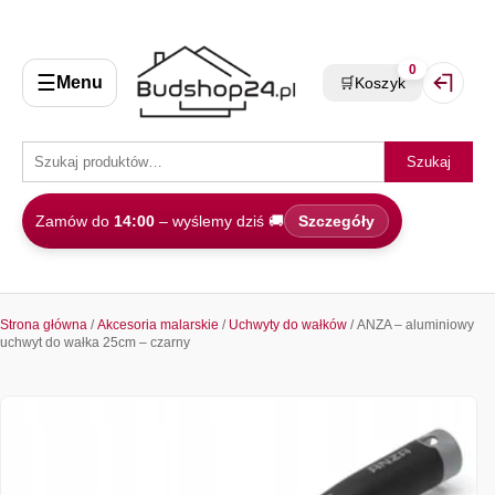
0
☰
Menu
🛒
Koszyk
Zaloguj 
Szukaj
Zamów do
14:00
– wyślemy dziś 🚚
Szczegóły
Strona główna
/
Akcesoria malarskie
/
Uchwyty do wałków
/ ANZA – aluminiowy
uchwyt do wałka 25cm – czarny