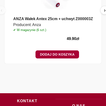
‹
›
ANZA Wałek Antex 25cm + uchwyt Z000003Z
Producent:
Anza
✔ W magazynie (6 szt.)
✔
49.90
zł
DODAJ DO KOSZYKA
KONTAKT
O NAS