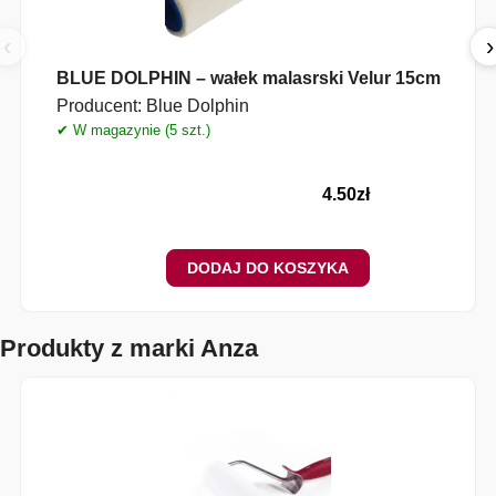
‹
›
BLUE DOLPHIN – wałek malasrski Velur 15cm
Producent:
Blue Dolphin
✔ W magazynie (5 szt.)
✔
4.50
zł
DODAJ DO KOSZYKA
Produkty z marki Anza