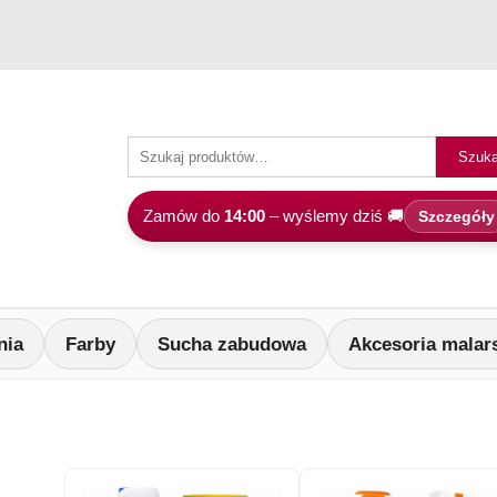
Szuka
Zamów do
14:00
– wyślemy dziś 🚚
Szczegóły
nia
Farby
Sucha zabudowa
Akcesoria malar