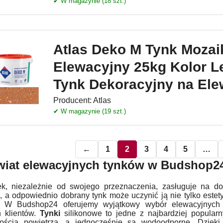
✔ W magazynie (18 szt.)
Atlas Deko M Tynk Moza
Elewacyjny 25kg Kolor L
Tynk Dekoracyjny na Ele
Producent:
Atlas
✔ W magazynie (19 szt.)
←
1
2
3
4
5
…
wiat elewacyjnych tynków w Budshop2
k, niezależnie od swojego przeznaczenia, zasługuje na do
, a odpowiednio dobrany tynk może uczynić ją nie tylko estety
. W Budshop24 oferujemy wyjątkowy wybór elewacyjnych t
 klientów.
Tynki
silikonowe to jedne z najbardziej popular
nością powietrza, a jednocześnie są wodoodporne. Dzięki