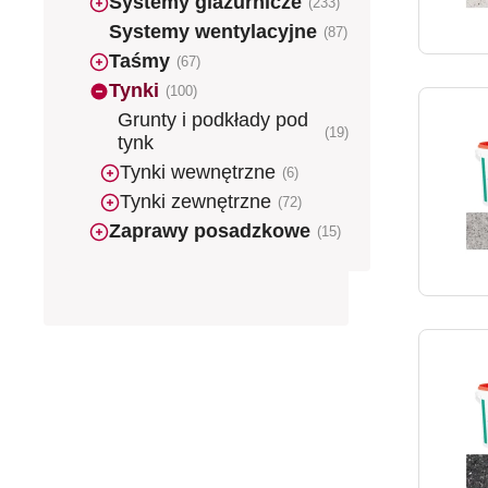
Systemy glazurnicze
(233)
Systemy wentylacyjne
(87)
Taśmy
(67)
Tynki
(100)
Grunty i podkłady pod
(19)
tynk
Tynki wewnętrzne
(6)
Tynki zewnętrzne
(72)
Zaprawy posadzkowe
(15)