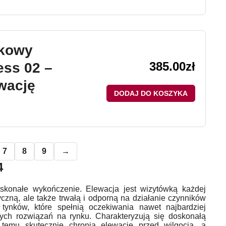
ikowy
385.00
zł
ess 02 –
wację
DODAJ DO KOSZYKA
7
8
9
→
4
skonałe wykończenie. Elewacja jest wizytówką każdej
czną, ale także trwałą i odporną na działanie czynników
ynków, które spełnią oczekiwania nawet najbardziej
nych rozwiązań na rynku. Charakteryzują się doskonałą
 temu skutecznie chronią elewację przed wilgocią, a