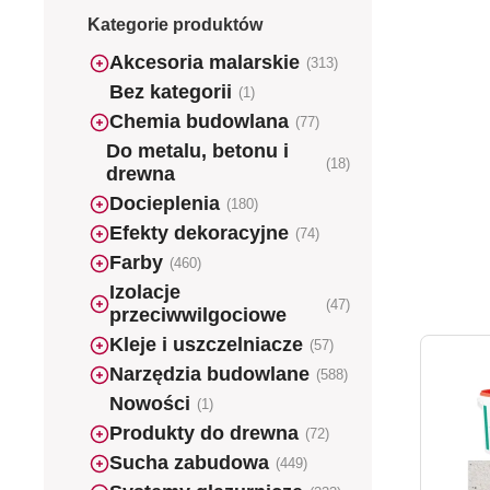
Kategorie produktów
Akcesoria malarskie
(313)
Bez kategorii
(1)
Chemia budowlana
(77)
Do metalu, betonu i
(18)
drewna
Docieplenia
(180)
Efekty dekoracyjne
(74)
Farby
(460)
Izolacje
(47)
przeciwwilgociowe
Kleje i uszczelniacze
(57)
Narzędzia budowlane
(588)
Nowości
(1)
Produkty do drewna
(72)
Sucha zabudowa
(449)