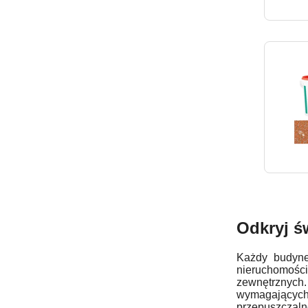
Odkryj ś
Każdy budyne
nieruchomości
zewnętrznych
wymagających
przepuszczal