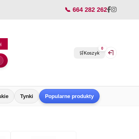
📞 664 282 262
j
0
🛒
Koszyk
Zaloguj się / Z
skie
Tynki
Popularne produkty