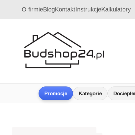
O firmie
Blog
Kontakt
Instrukcje
Kalkulatory
Promocje
Kategorie
Docieple