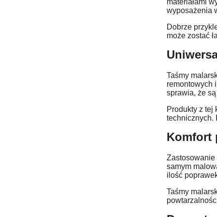
materiałami w
wyposażenia w
Dobrze przykl
może zostać ła
Uniwersa
Taśmy malarski
remontowych i
sprawia, że s
Produkty z tej
technicznych. 
Komfort 
Zastosowanie 
samym malowani
ilość poprawek
Taśmy malarski
powtarzalności