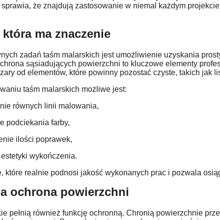
 sprawia, że znajdują zastosowanie w niemal każdym projekc
, która ma znaczenie
nych zadań taśm malarskich jest umożliwienie uzyskania prost
ochrona sąsiadujących powierzchni to kluczowe elementy profe
ry od elementów, które powinny pozostać czyste, takich jak list
waniu taśm malarskich możliwe jest:
ie równych linii malowania,
e podciekania farby,
enie ilości poprawek,
estetyki wykończenia.
, które realnie podnosi jakość wykonanych prac i pozwala osią
a ochrona powierzchni
e pełnią również funkcję ochronną. Chronią powierzchnie prze