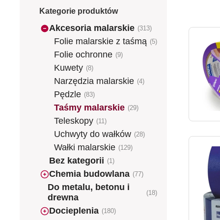
Kategorie produktów
Akcesoria malarskie
(313)
Folie malarskie z taśmą
(5)
Folie ochronne
(9)
Kuwety
(8)
Narzędzia malarskie
(4)
Pędzle
(83)
Taśmy malarskie
(29)
Teleskopy
(11)
Uchwyty do wałków
(28)
Wałki malarskie
(129)
Bez kategorii
(1)
Chemia budowlana
(77)
Do metalu, betonu i
(18)
drewna
Docieplenia
(180)