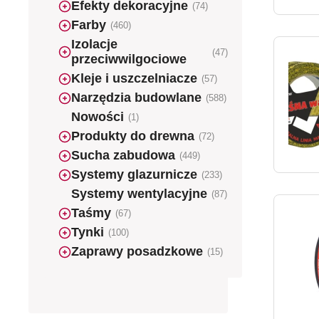
Efekty dekoracyjne
(74)
Farby
(460)
Izolacje
(47)
przeciwwilgociowe
Kleje i uszczelniacze
(57)
Narzędzia budowlane
(588)
Nowości
(1)
Produkty do drewna
(72)
Sucha zabudowa
(449)
Systemy glazurnicze
(233)
Systemy wentylacyjne
(87)
Taśmy
(67)
Tynki
(100)
Zaprawy posadzkowe
(15)