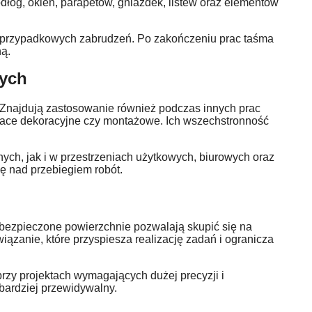
łóg, okien, parapetów, gniazdek, listew oraz elementów
ko przypadkowych zabrudzeń. Po zakończeniu prac taśma
ną.
wych
. Znajdują zastosowanie również podczas innych prac
prace dekoracyjne czy montażowe. Ich wszechstronność
ych, jak i w przestrzeniach użytkowych, biurowych oraz
lę nad przebiegiem robót.
bezpieczone powierzchnie pozwalają skupić się na
ązanie, które przyspiesza realizację zadań i ogranicza
rzy projektach wymagających dużej precyzji i
 bardziej przewidywalny.