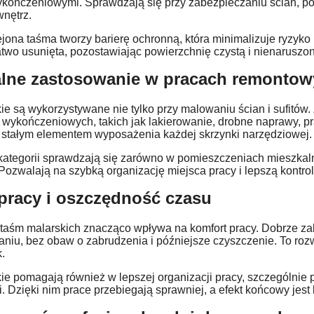
ykończeniowymi. Sprawdzają się przy zabezpieczaniu ścian, pod
nętrz.
ejona taśma tworzy barierę ochronną, która minimalizuje ryzy
two usunięta, pozostawiając powierzchnię czystą i nienaruszo
lne zastosowanie w pracach remonto
e są wykorzystywane nie tylko przy malowaniu ścian i sufitów
 wykończeniowych, takich jak lakierowanie, drobne naprawy, 
ą stałym elementem wyposażenia każdej skrzynki narzędziowej.
 kategorii sprawdzają się zarówno w pomieszczeniach mieszkaln
Pozwalają na szybką organizację miejsca pracy i lepszą kontro
pracy i oszczędność czasu
taśm malarskich znacząco wpływa na komfort pracy. Dobrze za
u, bez obaw o zabrudzenia i późniejsze czyszczenie. To rozwi
.
e pomagają również w lepszej organizacji pracy, szczególnie p
. Dzięki nim prace przebiegają sprawniej, a efekt końcowy jest