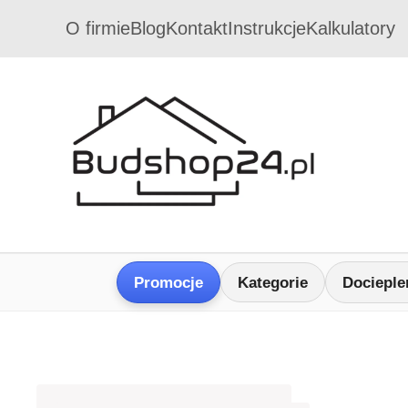
O firmie
Blog
Kontakt
Instrukcje
Kalkulatory
Promocje
Kategorie
Docieple