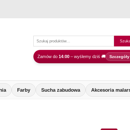
Szuka
Zamów do
14:00
– wyślemy dziś 🚚
Szczegóły
nia
Farby
Sucha zabudowa
Akcesoria malar