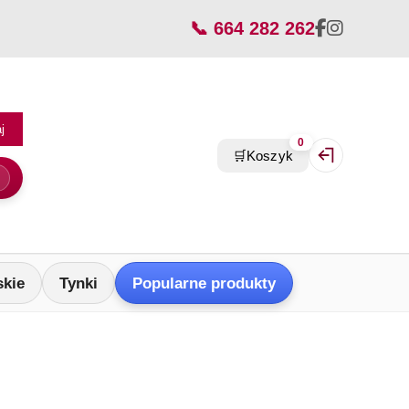
📞 664 282 262
j
0
🛒
Koszyk
Zaloguj się / Z
skie
Tynki
Popularne produkty