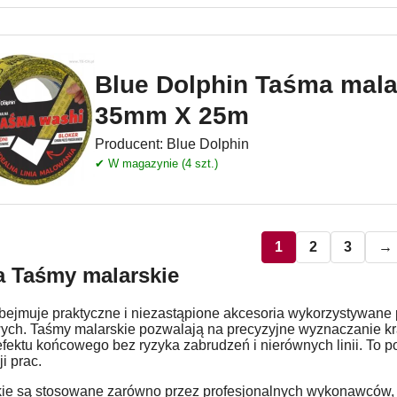
Blue Dolphin Taśma mal
35mm X 25m
Producent:
Blue Dolphin
✔ W magazynie (4 szt.)
1
2
3
→
a
Taśmy malarskie
ejmuje praktyczne i niezastąpione akcesoria wykorzystywane 
ch. Taśmy malarskie pozwalają na precyzyjne wyznaczanie kr
fektu końcowego bez ryzyka zabrudzeń i nierównych linii. To 
i prac.
ie są stosowane zarówno przez profesjonalnych wykonawców, j