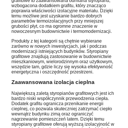
grafitowe to zaawansowana odmiana styropianu,
wzbogacona dodatkiem grafitu, który znacząco
poprawia właściwości izolacyjne materiału. Dzięki
temu możliwe jest uzyskanie bardzo dobrych
parametrów termoizolacyjnych przy mniejszej
grubości płyt, co ma ogromne znaczenie w
nowoczesnym budownictwie i termomodernizacji.
Produkty z tej kategorii są chętnie wybierane
zarówno w nowych inwestycjach, jak i podczas
modernizacji istniejących budynków. Styropiany
grafitowe znajdują zastosowanie w budownictwie
mieszkaniowym, wielorodzinnym oraz użytkowym,
wszędzie tam, gdzie liczy się wysoka efektywność
energetyczna i oszczędność przestrzeni.
Zaawansowana izolacja cieplna
Największą zaletą styropianów grafitowych jest ich
bardzo niski współczynnik przewodzenia ciepła.
Dodatek grafitu ogranicza przenikanie energii
cieplnej, co pozwala skuteczniej zatrzymać ciepło
wewnątrz budynku zimą oraz ograniczyć
nagrzewanie pomieszczeń latem. Dzięki temu
styropiany grafitowe oferują wyższą izolacyjność w