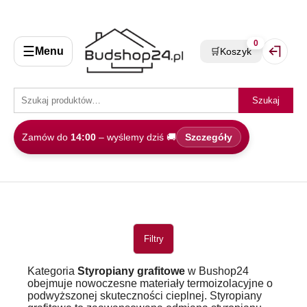
0
☰
Menu
🛒
Koszyk
Zaloguj 
Szukaj
Zamów do
14:00
– wyślemy dziś 🚚
Szczegóły
Filtry
Kategoria
Styropiany grafitowe
w Bushop24
obejmuje nowoczesne materiały termoizolacyjne o
podwyższonej skuteczności cieplnej. Styropiany