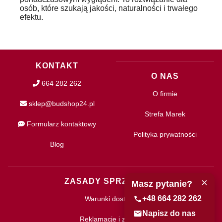
osób, które szukają jakości, naturalności i trwałego
efektu.
KONTAKT
O NAS
664 282 262
O firmie
sklep@budshop24.pl
Strefa Marek
Formularz kontaktowy
Polityka prywatności
Blog
×
ZASADY SPRZEDAŻY
Masz pytanie?
+48 664 282 262
Warunki dostawy
Napisz do nas
Reklamacje i zwroty