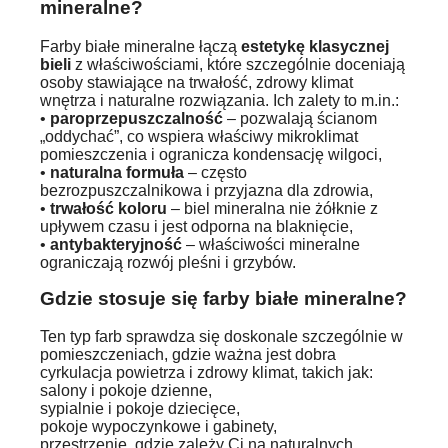
mineralne?
Farby białe mineralne łączą
estetykę klasycznej
bieli
z właściwościami, które szczególnie doceniają
osoby stawiające na trwałość, zdrowy klimat
wnętrza i naturalne rozwiązania. Ich zalety to m.in.:
•
paroprzepuszczalność
– pozwalają ścianom
„oddychać”, co wspiera właściwy mikroklimat
pomieszczenia i ogranicza kondensację wilgoci,
•
naturalna formuła
– często
bezrozpuszczalnikowa i przyjazna dla zdrowia,
•
trwałość koloru
– biel mineralna nie żółknie z
upływem czasu i jest odporna na blaknięcie,
•
antybakteryjność
– właściwości mineralne
ograniczają rozwój pleśni i grzybów.
Gdzie stosuje się farby białe mineralne?
Ten typ farb sprawdza się doskonale szczególnie w
pomieszczeniach, gdzie ważna jest dobra
cyrkulacja powietrza i zdrowy klimat, takich jak:
salony i pokoje dzienne,
sypialnie i pokoje dziecięce,
pokoje wypoczynkowe i gabinety,
przestrzenie, gdzie zależy Ci na naturalnych